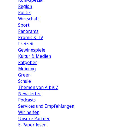
Köln-Spezial
Region
Politik
Wirtschaft
Sport
Panorama
Promis & TV
Freizeit
Gewinnspiele
Kultur & Medien
Ratgeber
Meinung
Green
Schule
Themen von A bis Z
Newsletter
Podcasts
Services und Empfehlungen
Wir helfen
Unsere Partner
E-Paper lesen