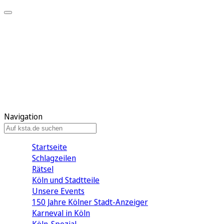
Mein KStA
Meine Artikel
Meine Region
Meine Newsletter
Mein KStA PLUS
Mein E-Paper
Navigation
Startseite
Schlagzeilen
Rätsel
Köln und Stadtteile
Unsere Events
150 Jahre Kölner Stadt-Anzeiger
Karneval in Köln