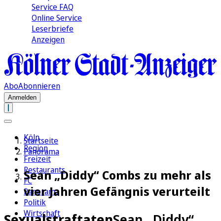
Service FAQ
Online Service
Leserbriefe
Anzeigen
Abo
Abonnieren
Anmelden
Köln
Startseite
Region
Panorama
Freizeit
Restaurants
Sean „Diddy“ Combs zu mehr als
FC
vier Jahren Gefängnis verurteilt
Panorama
Politik
Wirtschaft
Sexualstraftaten
Sean „Diddy“