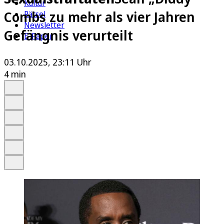
Kultur
Combs zu mehr als vier Jahren
Rätsel
Newsletter
Gefängnis verurteilt
E-Paper
03.10.2025, 23:11 Uhr
4 min
Auf Google bevorzugen
Anhören
Schrift
Merken
Drucken
Teilen