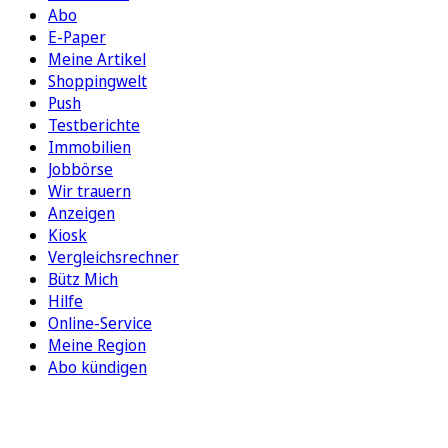
Abo
E-Paper
Meine Artikel
Shoppingwelt
Push
Testberichte
Immobilien
Jobbörse
Wir trauern
Anzeigen
Kiosk
Vergleichsrechner
Bütz Mich
Hilfe
Online-Service
Meine Region
Abo kündigen
FOLGEN SIE UNS
ENTDECKEN SIE UNSERE APP