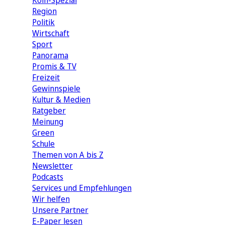
Köln-Spezial
Region
Politik
Wirtschaft
Sport
Panorama
Promis & TV
Freizeit
Gewinnspiele
Kultur & Medien
Ratgeber
Meinung
Green
Schule
Themen von A bis Z
Newsletter
Podcasts
Services und Empfehlungen
Wir helfen
Unsere Partner
E-Paper lesen