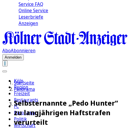
Service FAQ
Online Service
Leserbriefe
Anzeigen
Abo
Abonnieren
Anmelden
Köln
Startseite
Region
Panorama
Freizeit
Restaurants
Selbsternannte „Pedo Hunter“
FC
zu langjährigen Haftstrafen
Panorama
Politik
verurteilt
Wirtschaft