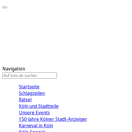
Mein KStA
Meine Artikel
Meine Region
Meine Newsletter
Mein KStA PLUS
Mein E-Paper
Navigation
Startseite
Schlagzeilen
Rätsel
Köln und Stadtteile
Unsere Events
150 Jahre Kölner Stadt-Anzeiger
Karneval in Köln