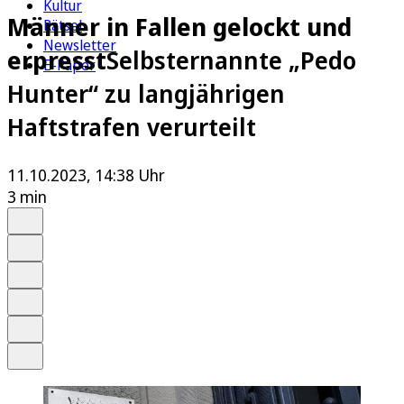
Kultur
Männer in Fallen gelockt und
Rätsel
Newsletter
erpresst
Selbsternannte „Pedo
E-Paper
Hunter“ zu langjährigen
Haftstrafen verurteilt
11.10.2023, 14:38 Uhr
3 min
Auf Google bevorzugen
Anhören
Schrift
Merken
Drucken
Teilen