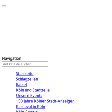
Mein KStA
Meine Artikel
Meine Region
Meine Newsletter
Mein KStA PLUS
Mein E-Paper
Navigation
Startseite
Schlagzeilen
Rätsel
Köln und Stadtteile
Unsere Events
150 Jahre Kölner Stadt-Anzeiger
Karneval in Köln