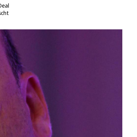
Deal
scht