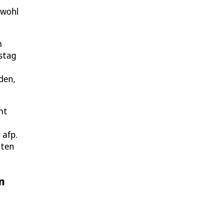
 wohl
h
stag
den,
ht
 afp.
hten
n