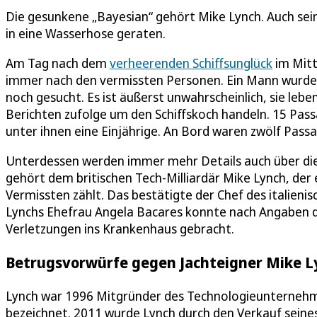
Die gesunkene „Bayesian“ gehört Mike Lynch. Auch sein
in eine Wasserhose geraten.
Am Tag nach dem
verheerenden Schiffsunglück
im Mitt
immer nach den vermissten Personen. Ein Mann wurde
noch gesucht. Es ist äußerst unwahrscheinlich, sie lebe
Berichten zufolge um den Schiffskoch handeln. 15 Pas
unter ihnen eine Einjährige. An Bord waren zwölf Pass
Unterdessen werden immer mehr Details auch über die 
gehört dem britischen Tech-Milliardär Mike Lynch, der
Vermissten zählt. Das bestätigte der Chef des italienis
Lynchs Ehefrau Angela Bacares konnte nach Angaben d
Verletzungen ins Krankenhaus gebracht.
Betrugsvorwürfe gegen Jachteigner Mike L
Lynch war 1996 Mitgründer des Technologieunternehmen
bezeichnet. 2011 wurde Lynch durch den Verkauf seines