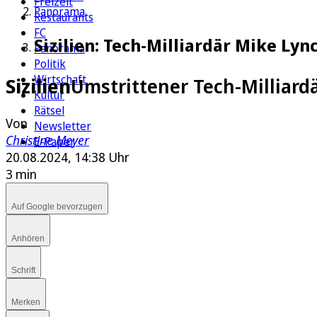
Freizeit
Panorama
Restaurants
FC
Sizilien: Tech-Milliardär Mike Ly
Panorama
Politik
Wirtschaft
Sizilien
Umstrittener Tech-Milliard
Kultur
Rätsel
Von
Newsletter
Christine Meyer
E-Paper
20.08.2024, 14:38 Uhr
3 min
Auf Google bevorzugen
Anhören
Schrift
Merken