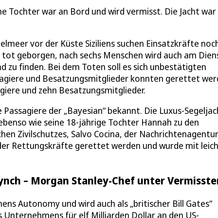
e Tochter war an Bord und wird vermisst. Die Jacht war
elmeer vor der Küste Siziliens suchen Einsatzkräfte noc
 tot geborgen, nach sechs Menschen wird auch am Dien
nd zu finden. Bei dem Toten soll es sich unbestätigten
sagiere und Besatzungsmitglieder konnten gerettet wer
agiere und zehn Besatzungsmitglieder.
Passagiere der „Bayesian“ bekannt. Die Luxus-Segeljac
 ebenso wie seine 18-jährige Tochter Hannah zu den
chen Zivilschutzes, Salvo Cocina, der Nachrichtenagentur
er Rettungskräfte gerettet werden und wurde mit leic
ynch – Morgan Stanley-Chef unter Vermisste
s Autonomy und wird auch als „britischer Bill Gates“
 Unternehmens für elf Milliarden Dollar an den US-