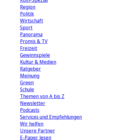
Köln-Spezial
Region
Politik
Wirtschaft
Sport
Panorama
Promis & TV
Freizeit
Gewinnspiele
Kultur & Medien
Ratgeber
Meinung
Green
Schule
Themen von A bis Z
Newsletter
Podcasts
Services und Empfehlungen
Wir helfen
Unsere Partner
E-Paper lesen