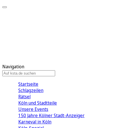
Mein KStA
Meine Artikel
Meine Region
Meine Newsletter
Mein KStA PLUS
Mein E-Paper
Navigation
Startseite
Schlagzeilen
Rätsel
Köln und Stadtteile
Unsere Events
150 Jahre Kölner Stadt-Anzeiger
Karneval in Köln