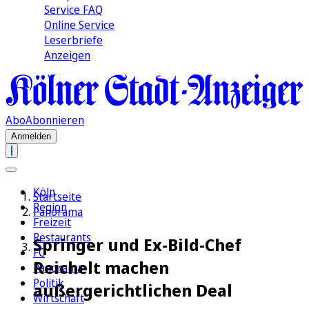
Service FAQ
Online Service
Leserbriefe
Anzeigen
Abo
Abonnieren
Anmelden
Köln
Startseite
Region
Panorama
Freizeit
Restaurants
Springer und Ex-Bild-Chef
FC
Reichelt machen
Panorama
Politik
außergerichtlichen Deal
Wirtschaft