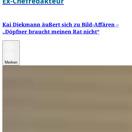
Ex-Chefredakteur
Kai Diekmann äußert sich zu Bild-Affären –
„Döpfner braucht meinen Rat nicht“
Merken