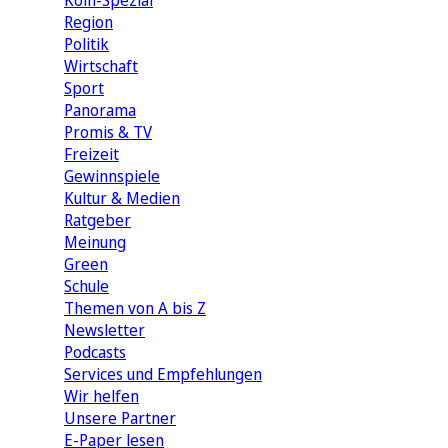
Köln-Spezial
Region
Politik
Wirtschaft
Sport
Panorama
Promis & TV
Freizeit
Gewinnspiele
Kultur & Medien
Ratgeber
Meinung
Green
Schule
Themen von A bis Z
Newsletter
Podcasts
Services und Empfehlungen
Wir helfen
Unsere Partner
E-Paper lesen