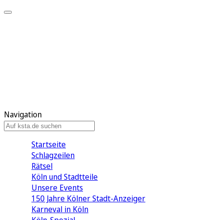
Mein KStA
Meine Artikel
Meine Region
Meine Newsletter
Mein KStA PLUS
Mein E-Paper
Navigation
Startseite
Schlagzeilen
Rätsel
Köln und Stadtteile
Unsere Events
150 Jahre Kölner Stadt-Anzeiger
Karneval in Köln