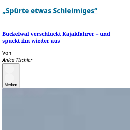
„Spürte etwas Schleimiges“
Buckelwal verschluckt Kajakfahrer – und
spuckt ihn wieder aus
Von
Anica Tischler
Merken