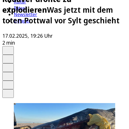
Kultur
explodieren
Was jetzt mit dem
Rätsel
Newsletter
toten Pottwal vor Sylt geschieht
E-Paper
17.02.2025, 19:26 Uhr
2 min
Auf Google bevorzugen
Anhören
Schrift
Merken
Drucken
Teilen