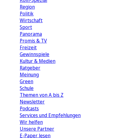
Köln-Spezial
Region
Politik
Wirtschaft
Sport
Panorama
Promis & TV
Freizeit
Gewinnspiele
Kultur & Medien
Ratgeber
Meinung
Green
Schule
Themen von A bis Z
Newsletter
Podcasts
Services und Empfehlungen
Wir helfen
Unsere Partner
E-Paper lesen