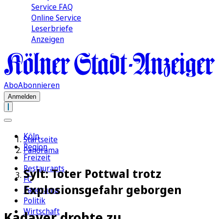
Service FAQ
Online Service
Leserbriefe
Anzeigen
Abo
Abonnieren
Anmelden
Köln
Startseite
Region
Panorama
Freizeit
Restaurants
Sylt: Toter Pottwal trotz
FC
Explosionsgefahr geborgen
Panorama
Politik
Wirtschaft
Kadaver drohte zu