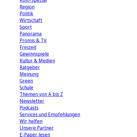
Köln-Spezial
Region
Politik
Wirtschaft
Sport
Panorama
Promis & TV
Freizeit
Gewinnspiele
Kultur & Medien
Ratgeber
Meinung
Green
Schule
Themen von A bis Z
Newsletter
Podcasts
Services und Empfehlungen
Wir helfen
Unsere Partner
E-Paper lesen