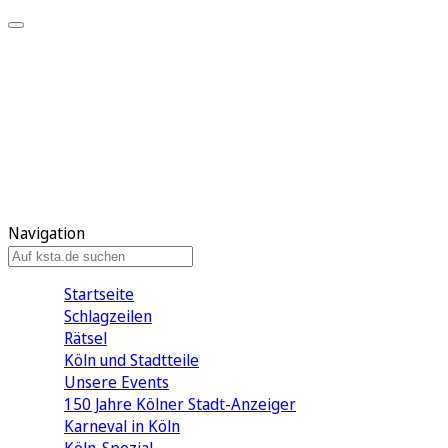
Mein KStA
Meine Artikel
Meine Region
Meine Newsletter
Mein KStA PLUS
Mein E-Paper
Navigation
Startseite
Schlagzeilen
Rätsel
Köln und Stadtteile
Unsere Events
150 Jahre Kölner Stadt-Anzeiger
Karneval in Köln