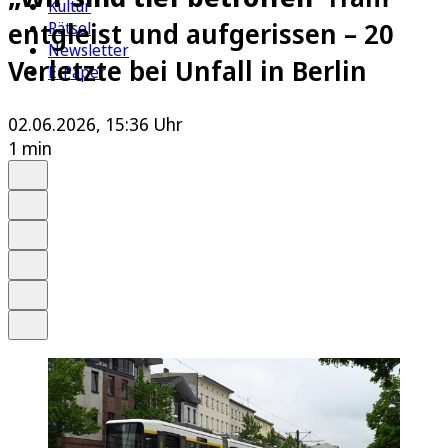
Kultur
entgleist und aufgerissen – 20
Rätsel
Newsletter
Verletzte bei Unfall in Berlin
E-Paper
02.06.2026, 15:36 Uhr
1 min
Auf Google bevorzugen
Anhören
Schrift
Merken
Drucken
Teilen