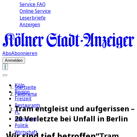
Service FAQ
Online Service
Leserbriefe
Anzeigen
Abo
Abonnieren
Anmelden
Köln
Startseite
Region
Panorama
Freizeit
Restaurants
Tram entgleist und aufgerissen –
FC
20 Verletzte bei Unfall in Berlin
Panorama
Politik
Wirtschaft
„Wir sind tief betroffen“
Tram