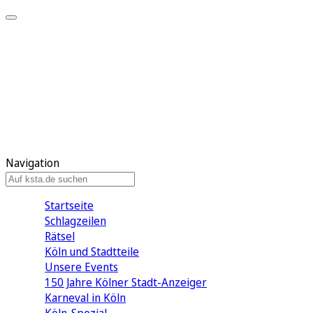
Mein KStA
Meine Artikel
Meine Region
Meine Newsletter
Mein KStA PLUS
Mein E-Paper
Navigation
Startseite
Schlagzeilen
Rätsel
Köln und Stadtteile
Unsere Events
150 Jahre Kölner Stadt-Anzeiger
Karneval in Köln