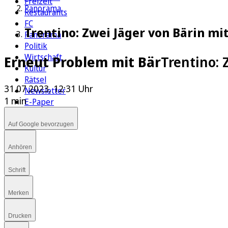
Freizeit
Panorama
Restaurants
FC
Trentino: Zwei Jäger von Bärin mit
Panorama
Politik
Wirtschaft
Erneut Problem mit Bär
Trentino: 
Kultur
Rätsel
31.07.2023, 12:31 Uhr
Newsletter
1 min
E-Paper
Auf Google bevorzugen
Anhören
Schrift
Merken
Drucken