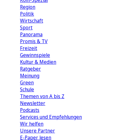
Köln-Spezial
Region
Politik
Wirtschaft
Sport
Panorama
Promis & TV
Freizeit
Gewinnspiele
Kultur & Medien
Ratgeber
Meinung
Green
Schule
Themen von A bis Z
Newsletter
Podcasts
Services und Empfehlungen
Wir helfen
Unsere Partner
E-Paper lesen