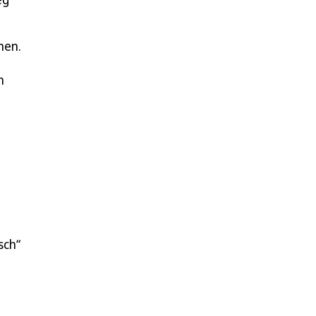
men.
n
sch“