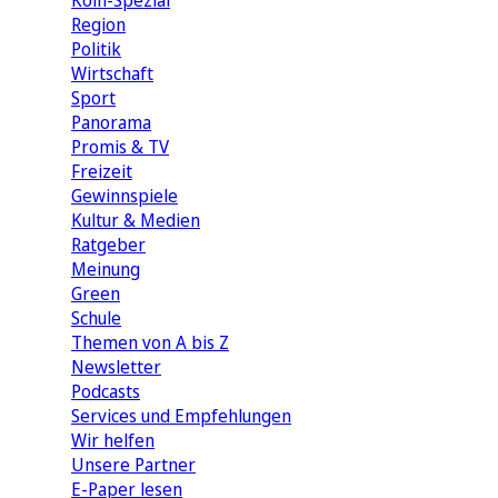
Köln-Spezial
Region
Politik
Wirtschaft
Sport
Panorama
Promis & TV
Freizeit
Gewinnspiele
Kultur & Medien
Ratgeber
Meinung
Green
Schule
Themen von A bis Z
Newsletter
Podcasts
Services und Empfehlungen
Wir helfen
Unsere Partner
E-Paper lesen