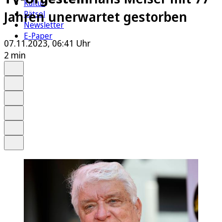
Kultur
Jahren unerwartet gestorben
Rätsel
Newsletter
E-Paper
07.11.2023, 06:41 Uhr
2 min
Auf Google bevorzugen
Anhören
Schrift
Merken
Drucken
Teilen