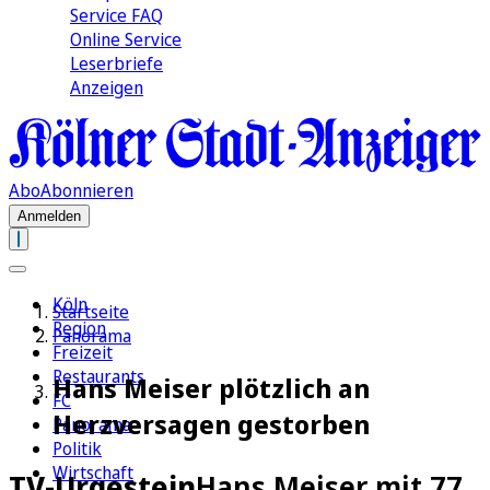
Service FAQ
Online Service
Leserbriefe
Anzeigen
Abo
Abonnieren
Anmelden
Köln
Startseite
Region
Panorama
Freizeit
Restaurants
Hans Meiser plötzlich an
FC
Herzversagen gestorben
Panorama
Politik
Wirtschaft
TV-Urgestein
Hans Meiser mit 77