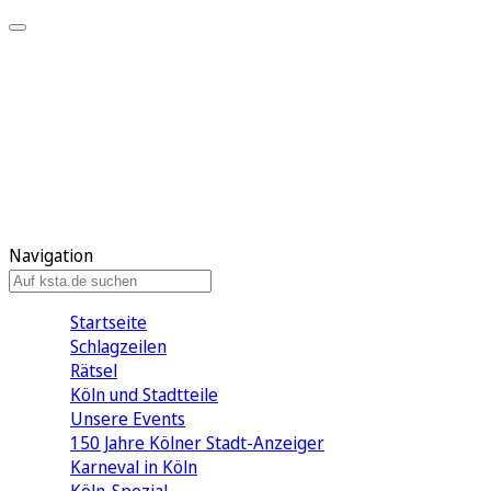
Mein KStA
Meine Artikel
Meine Region
Meine Newsletter
Mein KStA PLUS
Mein E-Paper
Navigation
Startseite
Schlagzeilen
Rätsel
Köln und Stadtteile
Unsere Events
150 Jahre Kölner Stadt-Anzeiger
Karneval in Köln