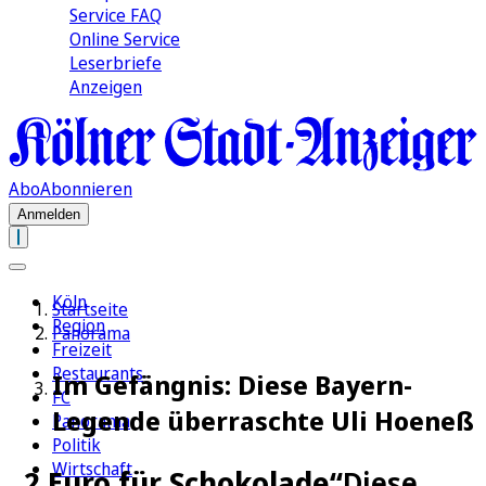
Service FAQ
Online Service
Leserbriefe
Anzeigen
Abo
Abonnieren
Anmelden
Köln
Startseite
Region
Panorama
Freizeit
Restaurants
Im Gefängnis: Diese Bayern-
FC
Legende überraschte Uli Hoeneß
Panorama
Politik
Wirtschaft
„2 Euro für Schokolade“
Diese