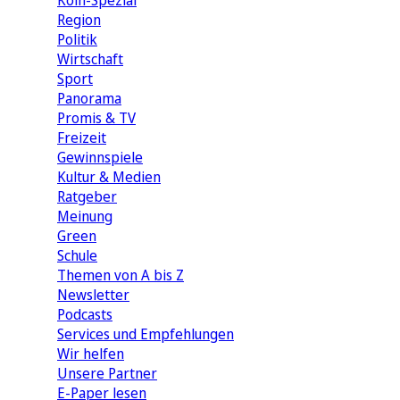
Köln-Spezial
Region
Politik
Wirtschaft
Sport
Panorama
Promis & TV
Freizeit
Gewinnspiele
Kultur & Medien
Ratgeber
Meinung
Green
Schule
Themen von A bis Z
Newsletter
Podcasts
Services und Empfehlungen
Wir helfen
Unsere Partner
E-Paper lesen