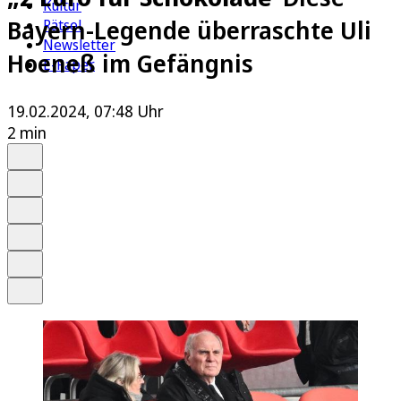
Kultur
Bayern-Legende überraschte Uli
Rätsel
Newsletter
Hoeneß im Gefängnis
E-Paper
19.02.2024, 07:48 Uhr
2 min
Auf Google bevorzugen
Anhören
Schrift
Merken
Drucken
Teilen