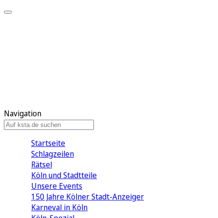
Mein KStA
Meine Artikel
Meine Region
Meine Newsletter
Mein KStA PLUS
Mein E-Paper
Navigation
Startseite
Schlagzeilen
Rätsel
Köln und Stadtteile
Unsere Events
150 Jahre Kölner Stadt-Anzeiger
Karneval in Köln