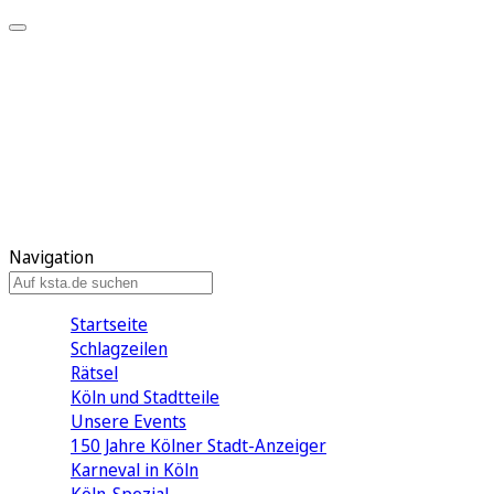
Mein KStA
Meine Artikel
Meine Region
Meine Newsletter
Mein KStA PLUS
Mein E-Paper
Navigation
Startseite
Schlagzeilen
Rätsel
Köln und Stadtteile
Unsere Events
150 Jahre Kölner Stadt-Anzeiger
Karneval in Köln