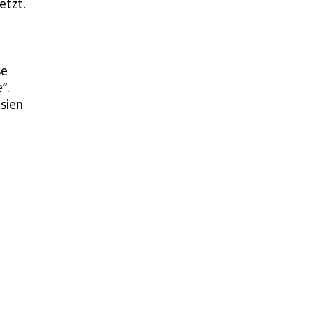
etzt.
se
“.
usien