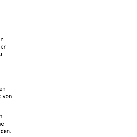
n
en
der
u
gen
t von
n
he
rden.