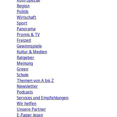
Köln-Spezial
Region
Politik
Wirtschaft
Sport
Panorama
Promis & TV
Freizeit
Gewinnspiele
Kultur & Medien
Ratgeber
Meinung
Green
Schule
Themen von A bis Z
Newsletter
Podcasts
Services und Empfehlungen
Wir helfen
Unsere Partner
E-Paper lesen