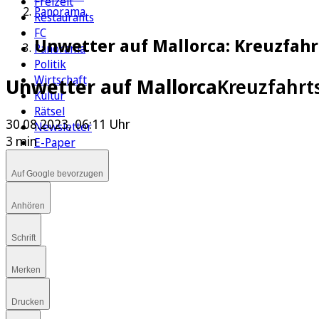
Freizeit
Panorama
Restaurants
FC
Unwetter auf Mallorca: Kreuzfahrt
Panorama
Politik
Wirtschaft
Unwetter auf Mallorca
Kreuzfahrts
Kultur
Rätsel
30.08.2023, 06:11 Uhr
Newsletter
3 min
E-Paper
Auf Google bevorzugen
Anhören
Schrift
Merken
Drucken