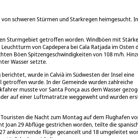
 von schweren Stürmen und Starkregen heimgesucht. I
en Sturmgebiet getroffen worden. Windböen mit Stärk
 Leuchtturm von Capdepera bei Cala Ratjada im Osten 
chten Böen Spitzengeschwindigkeiten von 108 m/h. Hinz
nter Wasser setzte.
berichtet, wurde in Calvià im Südwesten der Insel eine
el getroffen wurde. In der Gemeinde wurden zahlreiche
jakfahrer musste vor Santa Ponça aus dem Wasser gezo
inder auf einer Luftmatratze weggeweht und wurden ers
e Touristen die Nacht zum Montag auf dem Flughafen vo
 Joan 29 Abflüge gestrichen worden, teilte die spanisc
27 ankommende Flüge gecancelt und 18 umgeleitet wo