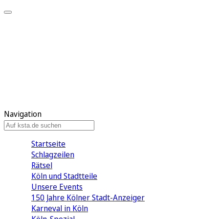
Mein KStA
Meine Artikel
Meine Region
Meine Newsletter
Mein KStA PLUS
Mein E-Paper
Navigation
Startseite
Schlagzeilen
Rätsel
Köln und Stadtteile
Unsere Events
150 Jahre Kölner Stadt-Anzeiger
Karneval in Köln