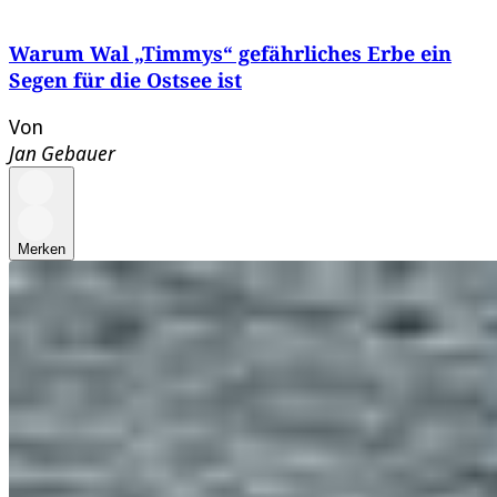
Warum Wal „Timmys“ gefährliches Erbe ein
Segen für die Ostsee ist
Von
Jan Gebauer
Merken