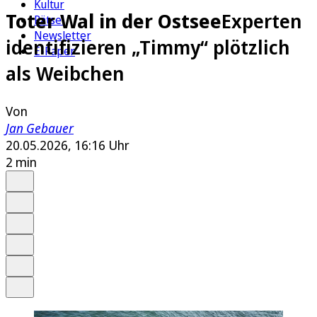
Kultur
Toter Wal in der Ostsee
Experten
Rätsel
Newsletter
identifizieren „Timmy“ plötzlich
E-Paper
als Weibchen
Von
Jan Gebauer
20.05.2026, 16:16 Uhr
2 min
Auf Google bevorzugen
Anhören
Schrift
Merken
Drucken
Teilen