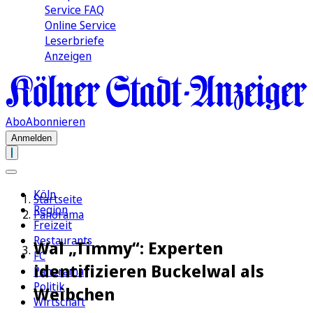
Service FAQ
Online Service
Leserbriefe
Anzeigen
Abo
Abonnieren
Anmelden
Köln
Startseite
Region
Panorama
Freizeit
Restaurants
Wal „Timmy“: Experten
FC
identifizieren Buckelwal als
Panorama
Politik
Weibchen
Wirtschaft