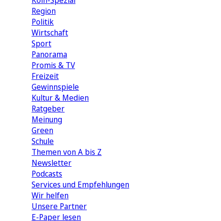
Köln-Spezial
Region
Politik
Wirtschaft
Sport
Panorama
Promis & TV
Freizeit
Gewinnspiele
Kultur & Medien
Ratgeber
Meinung
Green
Schule
Themen von A bis Z
Newsletter
Podcasts
Services und Empfehlungen
Wir helfen
Unsere Partner
E-Paper lesen