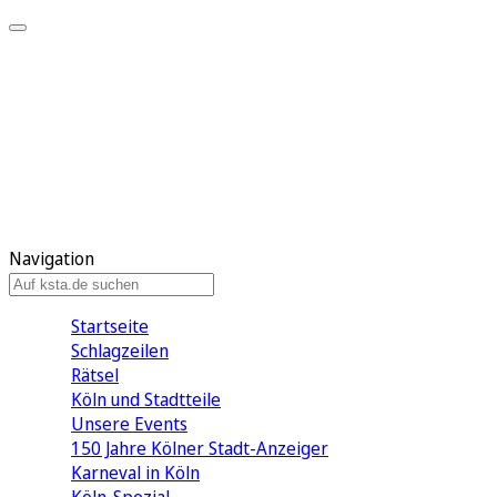
Mein KStA
Meine Artikel
Meine Region
Meine Newsletter
Mein KStA PLUS
Mein E-Paper
Navigation
Startseite
Schlagzeilen
Rätsel
Köln und Stadtteile
Unsere Events
150 Jahre Kölner Stadt-Anzeiger
Karneval in Köln