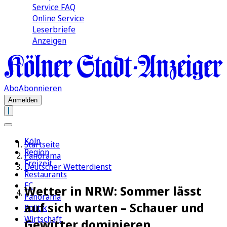
Service FAQ
Online Service
Leserbriefe
Anzeigen
Abo
Abonnieren
Anmelden
Köln
Startseite
Region
Panorama
Freizeit
Deutscher Wetterdienst
Restaurants
FC
Wetter in NRW: Sommer lässt
Panorama
auf sich warten – Schauer und
Politik
Wirtschaft
Gewitter dominieren