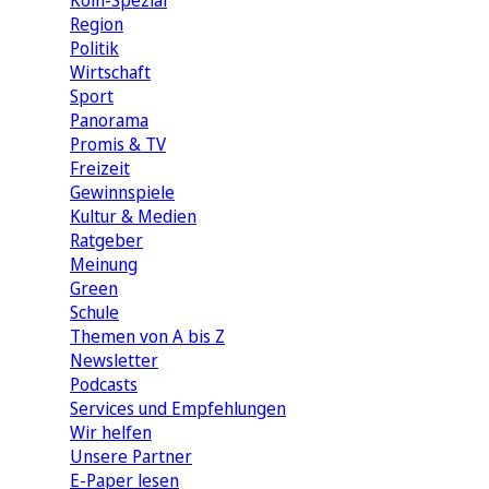
Köln-Spezial
Region
Politik
Wirtschaft
Sport
Panorama
Promis & TV
Freizeit
Gewinnspiele
Kultur & Medien
Ratgeber
Meinung
Green
Schule
Themen von A bis Z
Newsletter
Podcasts
Services und Empfehlungen
Wir helfen
Unsere Partner
E-Paper lesen