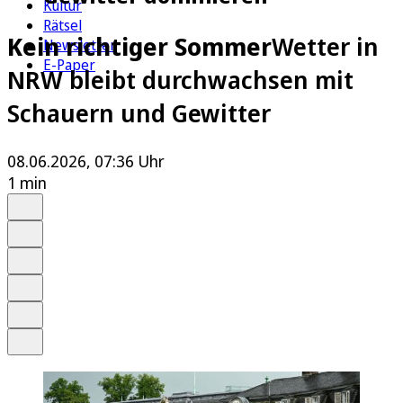
Kultur
Rätsel
Kein richtiger Sommer
Wetter in
Newsletter
E-Paper
NRW bleibt durchwachsen mit
Schauern und Gewitter
08.06.2026, 07:36 Uhr
1 min
Auf Google bevorzugen
Anhören
Schrift
Merken
Drucken
Teilen