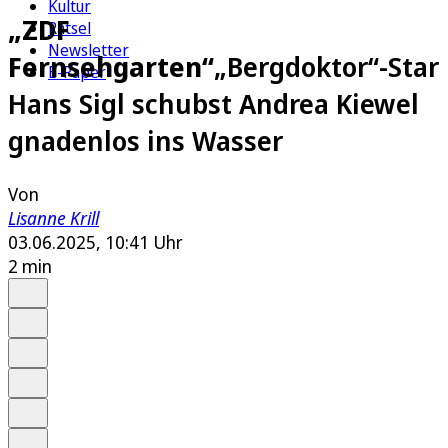
Kultur
„ZDF
Rätsel
Newsletter
Fernsehgarten“
„Bergdoktor“-Star
E-Paper
Hans Sigl schubst Andrea Kiewel
gnadenlos ins Wasser
Von
Lisanne Krill
03.06.2025, 10:41 Uhr
2 min
Auf Google bevorzugen
Anhören
Schrift
Merken
Drucken
Teilen