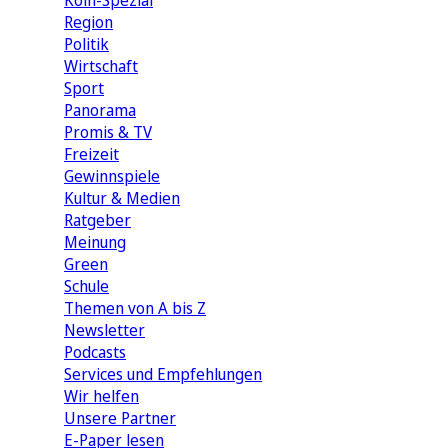
Köln-Spezial
Region
Politik
Wirtschaft
Sport
Panorama
Promis & TV
Freizeit
Gewinnspiele
Kultur & Medien
Ratgeber
Meinung
Green
Schule
Themen von A bis Z
Newsletter
Podcasts
Services und Empfehlungen
Wir helfen
Unsere Partner
E-Paper lesen