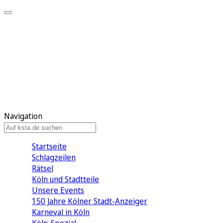
Mein KStA
Meine Artikel
Meine Region
Meine Newsletter
Mein KStA PLUS
Mein E-Paper
Navigation
Startseite
Schlagzeilen
Rätsel
Köln und Stadtteile
Unsere Events
150 Jahre Kölner Stadt-Anzeiger
Karneval in Köln