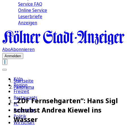
Service FAQ
Online Service
Leserbriefe
Anzeigen
Abo
Abonnieren
Anmelden
Köln
Startseite
Region
Panorama
Freizeit
Restaurants
„ZDF Fernsehgarten“: Hans Sigl
FC
schubst Andrea Kiewel ins
Panorama
Politik
Wasser
Wirtschaft