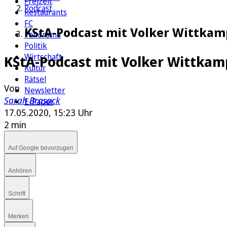
Freizeit
Podcast
Restaurants
FC
KStA-Podcast mit Volker Wittkamp
Panorama
Politik
Wirtschaft
KStA-Podcast mit Volker Wittkam
Kultur
Rätsel
Von
Newsletter
Sarah Brasack
E-Paper
17.05.2020, 15:23 Uhr
2 min
Auf Google bevorzugen
Anhören
Schrift
Merken