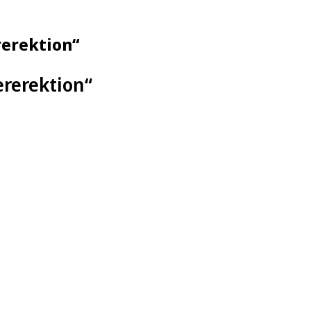
rerektion“
ererektion“