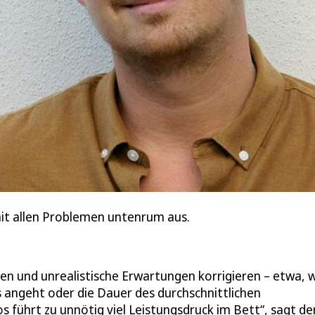
it allen Problemen untenrum aus.
ten und unrealistische Erwartungen korrigieren – etwa, 
angeht oder die Dauer des durchschnittlichen
 führt zu unnötig viel Leistungsdruck im Bett“, sagt de