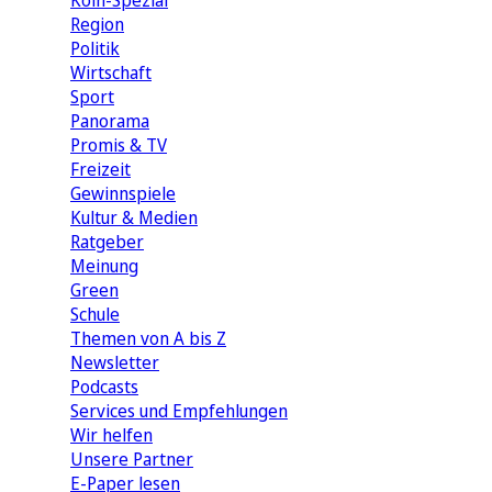
Köln-Spezial
Region
Politik
Wirtschaft
Sport
Panorama
Promis & TV
Freizeit
Gewinnspiele
Kultur & Medien
Ratgeber
Meinung
Green
Schule
Themen von A bis Z
Newsletter
Podcasts
Services und Empfehlungen
Wir helfen
Unsere Partner
E-Paper lesen