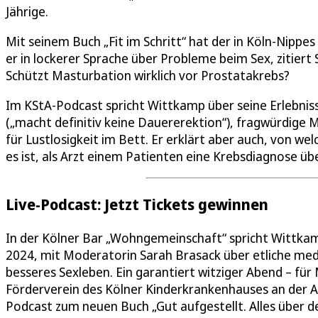
Jährige.
Mit seinem Buch „Fit im Schritt“ hat der in Köln-Nippes
er in lockerer Sprache über Probleme beim Sex, zitiert
Schützt Masturbation wirklich vor Prostatakrebs?
Im KStA-Podcast spricht Wittkamp über seine Erlebniss
(„macht definitiv keine Dauererektion“), fragwürdige
für Lustlosigkeit im Bett. Er erklärt aber auch, von w
es ist, als Arzt einem Patienten eine Krebsdiagnose üb
Live-Podcast: Jetzt Tickets gewinnen
In der Kölner Bar „Wohngemeinschaft“ spricht Wittkamp
2024, mit Moderatorin Sarah Brasack über etliche mediz
besseres Sexleben. Ein garantiert witziger Abend – fü
Förderverein des Kölner Kinderkrankenhauses an der A
Podcast zum neuen Buch „Gut aufgestellt. Alles über d