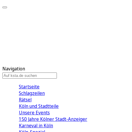
Mein KStA
Meine Artikel
Meine Region
Meine Newsletter
Mein KStA PLUS
Mein E-Paper
Navigation
Startseite
Schlagzeilen
Rätsel
Köln und Stadtteile
Unsere Events
150 Jahre Kölner Stadt-Anzeiger
Karneval in Köln