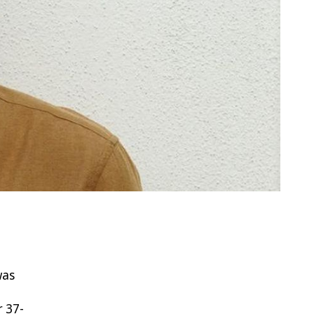
was
r 37-