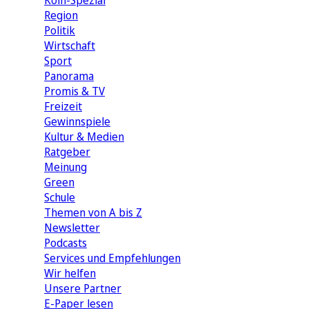
Köln-Spezial
Region
Politik
Wirtschaft
Sport
Panorama
Promis & TV
Freizeit
Gewinnspiele
Kultur & Medien
Ratgeber
Meinung
Green
Schule
Themen von A bis Z
Newsletter
Podcasts
Services und Empfehlungen
Wir helfen
Unsere Partner
E-Paper lesen