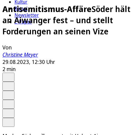
Kultur
Antisemitismus-Affäre
Söder hält
Rätsel
Newsletter
an Aiwanger fest – und stellt
E-Paper
Forderungen an seinen Vize
Von
Christine Meyer
29.08.2023, 12:30 Uhr
2 min
Auf Google bevorzugen
Anhören
Schrift
Merken
Drucken
Teilen