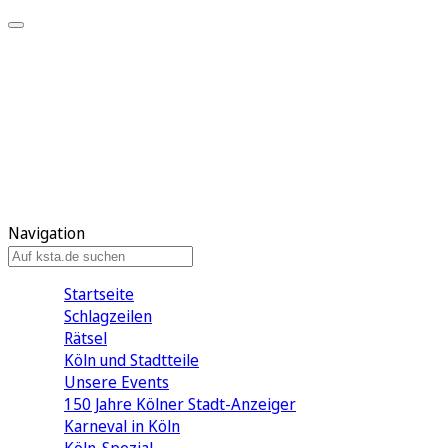
Mein KStA
Meine Artikel
Meine Region
Meine Newsletter
Mein KStA PLUS
Mein E-Paper
Navigation
Startseite
Schlagzeilen
Rätsel
Köln und Stadtteile
Unsere Events
150 Jahre Kölner Stadt-Anzeiger
Karneval in Köln