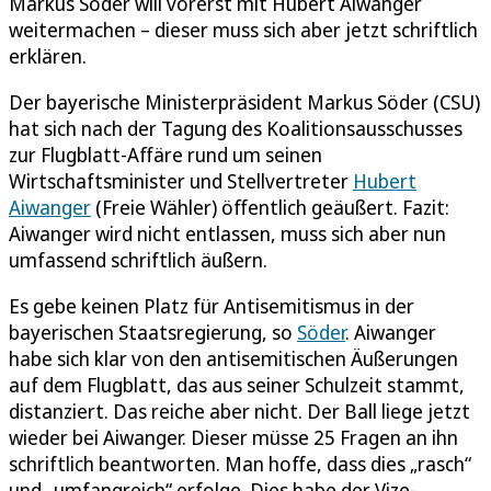
Markus Söder will vorerst mit Hubert Aiwanger
weitermachen – dieser muss sich aber jetzt schriftlich
erklären.
Der bayerische Ministerpräsident Markus Söder (CSU)
hat sich nach der Tagung des Koalitionsausschusses
zur Flugblatt-Affäre rund um seinen
Wirtschaftsminister und Stellvertreter
Hubert
Aiwanger
(Freie Wähler) öffentlich geäußert. Fazit:
Aiwanger wird nicht entlassen, muss sich aber nun
umfassend schriftlich äußern.
Es gebe keinen Platz für Antisemitismus in der
bayerischen Staatsregierung, so
Söder
. Aiwanger
habe sich klar von den antisemitischen Äußerungen
auf dem Flugblatt, das aus seiner Schulzeit stammt,
distanziert. Das reiche aber nicht. Der Ball liege jetzt
wieder bei Aiwanger. Dieser müsse 25 Fragen an ihn
schriftlich beantworten. Man hoffe, dass dies „rasch“
und „umfangreich“ erfolge. Dies habe der Vize-