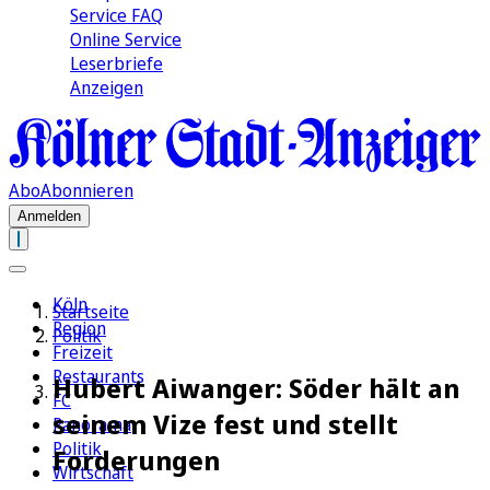
Service FAQ
Online Service
Leserbriefe
Anzeigen
Abo
Abonnieren
Anmelden
Köln
Startseite
Region
Politik
Freizeit
Restaurants
Hubert Aiwanger: Söder hält an
FC
seinem Vize fest und stellt
Panorama
Politik
Forderungen
Wirtschaft