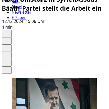
Kultur
Baath-Partei stellt die Arbeit ein
Rätsel
Newsletter
E-Paper
12.12.2024, 15:06 Uhr
1 min
Auf Google bevorzugen
Anhören
Schrift
Merken
Drucken
Teilen