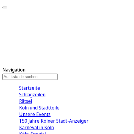
Mein KStA
Meine Artikel
Meine Region
Meine Newsletter
Mein KStA PLUS
Mein E-Paper
Navigation
Startseite
Schlagzeilen
Rätsel
Köln und Stadtteile
Unsere Events
150 Jahre Kölner Stadt-Anzeiger
Karneval in Köln