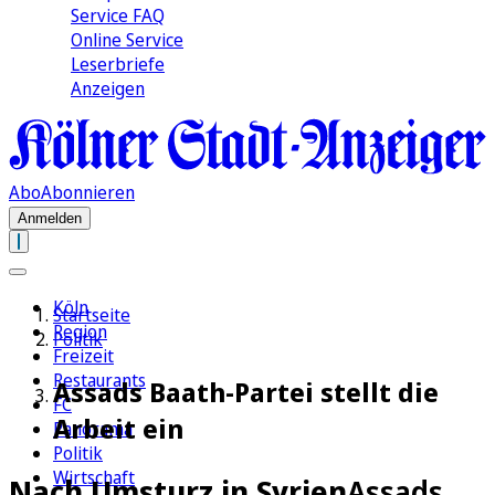
Service FAQ
Online Service
Leserbriefe
Anzeigen
Abo
Abonnieren
Anmelden
Köln
Startseite
Region
Politik
Freizeit
Restaurants
Assads Baath-Partei stellt die
FC
Arbeit ein
Panorama
Politik
Wirtschaft
Nach Umsturz in Syrien
Assads