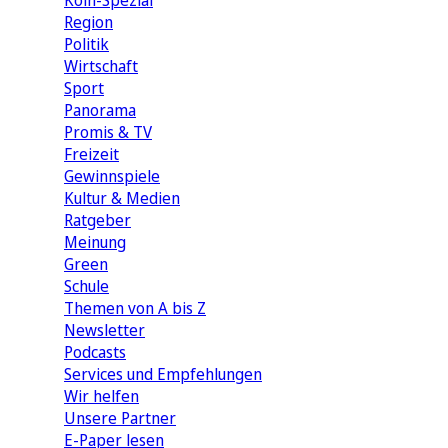
Köln-Spezial
Region
Politik
Wirtschaft
Sport
Panorama
Promis & TV
Freizeit
Gewinnspiele
Kultur & Medien
Ratgeber
Meinung
Green
Schule
Themen von A bis Z
Newsletter
Podcasts
Services und Empfehlungen
Wir helfen
Unsere Partner
E-Paper lesen