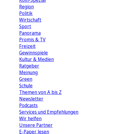
Köln-Spezial
Region
Politik
Wirtschaft
Sport
Panorama
Promis & TV
Freizeit
Gewinnspiele
Kultur & Medien
Ratgeber
Meinung
Green
Schule
Themen von A bis Z
Newsletter
Podcasts
Services und Empfehlungen
Wir helfen
Unsere Partner
E-Paper lesen