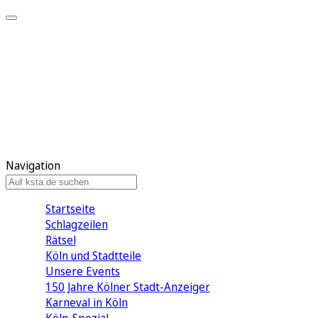
Mein KStA
Meine Artikel
Meine Region
Meine Newsletter
Mein KStA PLUS
Mein E-Paper
Navigation
Startseite
Schlagzeilen
Rätsel
Köln und Stadtteile
Unsere Events
150 Jahre Kölner Stadt-Anzeiger
Karneval in Köln