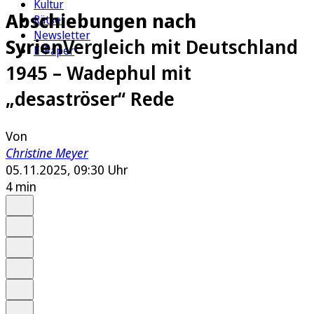
Kultur
Abschiebungen nach
Rätsel
Newsletter
Syrien
Vergleich mit Deutschland
E-Paper
1945 – Wadephul mit
„desaströser“ Rede
Von
Christine Meyer
05.11.2025, 09:30 Uhr
4 min
Auf Google bevorzugen
Anhören
Schrift
Merken
Drucken
Teilen