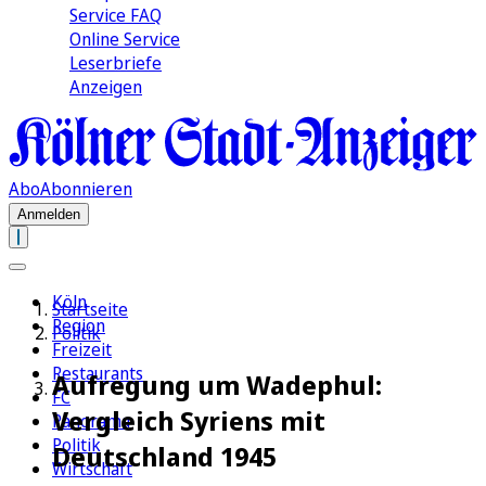
Service FAQ
Online Service
Leserbriefe
Anzeigen
Abo
Abonnieren
Anmelden
Köln
Startseite
Region
Politik
Freizeit
Restaurants
Aufregung um Wadephul:
FC
Vergleich Syriens mit
Panorama
Politik
Deutschland 1945
Wirtschaft