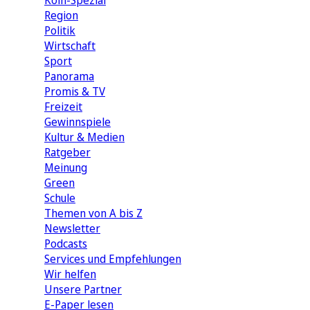
Köln-Spezial
Region
Politik
Wirtschaft
Sport
Panorama
Promis & TV
Freizeit
Gewinnspiele
Kultur & Medien
Ratgeber
Meinung
Green
Schule
Themen von A bis Z
Newsletter
Podcasts
Services und Empfehlungen
Wir helfen
Unsere Partner
E-Paper lesen