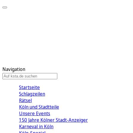
Mein KStA
Meine Artikel
Meine Region
Meine Newsletter
Mein KStA PLUS
Mein E-Paper
Navigation
Startseite
Schlagzeilen
Rätsel
Köln und Stadtteile
Unsere Events
150 Jahre Kölner Stadt-Anzeiger
Karneval in Köln