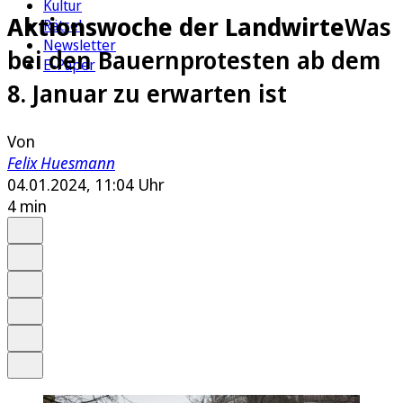
Kultur
Aktionswoche der Landwirte
Was
Rätsel
Newsletter
bei den Bauernprotesten ab dem
E-Paper
8. Januar zu erwarten ist
Von
Felix Huesmann
04.01.2024, 11:04 Uhr
4 min
Auf Google bevorzugen
Anhören
Schrift
Merken
Drucken
Teilen