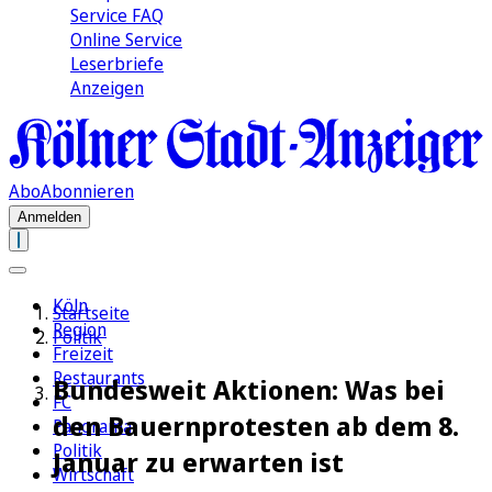
Service FAQ
Online Service
Leserbriefe
Anzeigen
Abo
Abonnieren
Anmelden
Köln
Startseite
Region
Politik
Freizeit
Restaurants
Bundesweit Aktionen: Was bei
FC
den Bauernprotesten ab dem 8.
Panorama
Politik
Januar zu erwarten ist
Wirtschaft