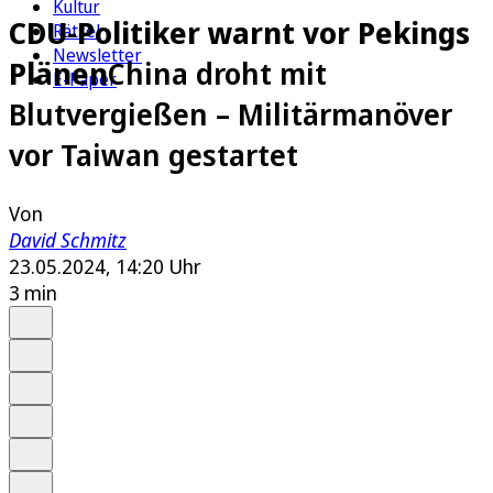
Kultur
CDU-Politiker warnt vor Pekings
Rätsel
Newsletter
Plänen
China droht mit
E-Paper
Blutvergießen – Militärmanöver
vor Taiwan gestartet
Von
David Schmitz
23.05.2024, 14:20 Uhr
3 min
Auf Google bevorzugen
Anhören
Schrift
Merken
Drucken
Teilen