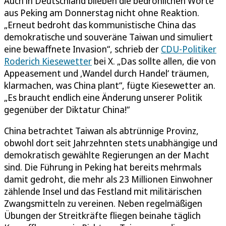
Auch in Deutschland blieben die bedrohlichen Worte
aus Peking am Donnerstag nicht ohne Reaktion.
„Erneut bedroht das kommunistische China das
demokratische und souveräne Taiwan und simuliert
eine bewaffnete Invasion“, schrieb der
CDU-Politiker
Roderich Kiesewetter
bei X. „Das sollte allen, die von
Appeasement und ‚Wandel durch Handel‘ träumen,
klarmachen, was China plant“, fügte Kiesewetter an.
„Es braucht endlich eine Änderung unserer Politik
gegenüber der Diktatur China!“
China betrachtet Taiwan als abtrünnige Provinz,
obwohl dort seit Jahrzehnten stets unabhängige und
demokratisch gewählte Regierungen an der Macht
sind. Die Führung in Peking hat bereits mehrmals
damit gedroht, die mehr als 23 Millionen Einwohner
zählende Insel und das Festland mit militärischen
Zwangsmitteln zu vereinen. Neben regelmäßigen
Übungen der Streitkräfte fliegen beinahe täglich