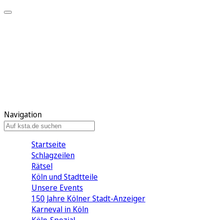
Mein KStA
Meine Artikel
Meine Region
Meine Newsletter
Mein KStA PLUS
Mein E-Paper
Navigation
Startseite
Schlagzeilen
Rätsel
Köln und Stadtteile
Unsere Events
150 Jahre Kölner Stadt-Anzeiger
Karneval in Köln