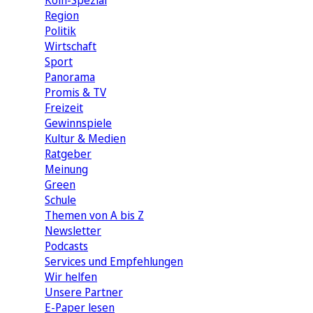
Köln-Spezial
Region
Politik
Wirtschaft
Sport
Panorama
Promis & TV
Freizeit
Gewinnspiele
Kultur & Medien
Ratgeber
Meinung
Green
Schule
Themen von A bis Z
Newsletter
Podcasts
Services und Empfehlungen
Wir helfen
Unsere Partner
E-Paper lesen