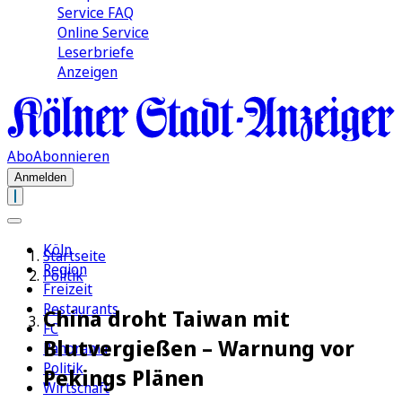
Service FAQ
Online Service
Leserbriefe
Anzeigen
Abo
Abonnieren
Anmelden
Köln
Startseite
Region
Politik
Freizeit
Restaurants
China droht Taiwan mit
FC
Blutvergießen – Warnung vor
Panorama
Politik
Pekings Plänen
Wirtschaft