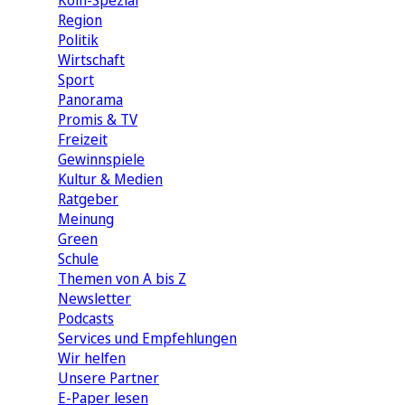
Köln-Spezial
Region
Politik
Wirtschaft
Sport
Panorama
Promis & TV
Freizeit
Gewinnspiele
Kultur & Medien
Ratgeber
Meinung
Green
Schule
Themen von A bis Z
Newsletter
Podcasts
Services und Empfehlungen
Wir helfen
Unsere Partner
E-Paper lesen