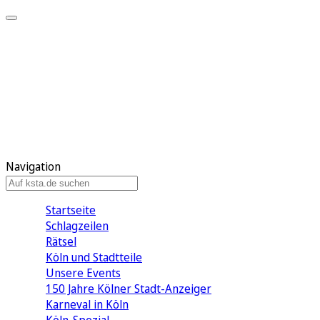
Mein KStA
Meine Artikel
Meine Region
Meine Newsletter
Mein KStA PLUS
Mein E-Paper
Navigation
Startseite
Schlagzeilen
Rätsel
Köln und Stadtteile
Unsere Events
150 Jahre Kölner Stadt-Anzeiger
Karneval in Köln