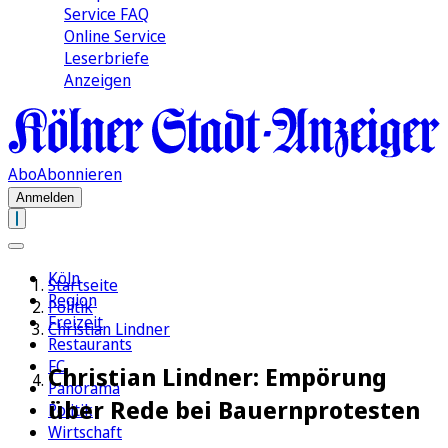
Service FAQ
Online Service
Leserbriefe
Anzeigen
Abo
Abonnieren
Anmelden
Köln
Startseite
Region
Politik
Freizeit
Christian Lindner
Restaurants
FC
Christian Lindner: Empörung
Panorama
über Rede bei Bauernprotesten
Politik
Wirtschaft