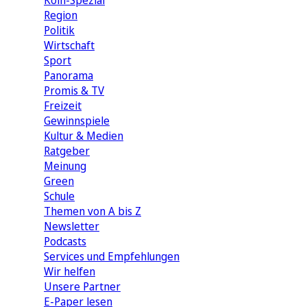
Köln-Spezial
Region
Politik
Wirtschaft
Sport
Panorama
Promis & TV
Freizeit
Gewinnspiele
Kultur & Medien
Ratgeber
Meinung
Green
Schule
Themen von A bis Z
Newsletter
Podcasts
Services und Empfehlungen
Wir helfen
Unsere Partner
E-Paper lesen