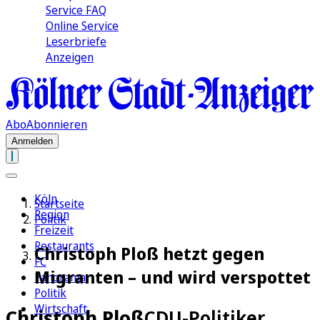
Service FAQ
Online Service
Leserbriefe
Anzeigen
Abo
Abonnieren
Anmelden
Köln
Startseite
Region
Politik
Freizeit
Restaurants
Christoph Ploß hetzt gegen
FC
Migranten – und wird verspottet
Panorama
Politik
Wirtschaft
Christoph Ploß
CDU-Politiker