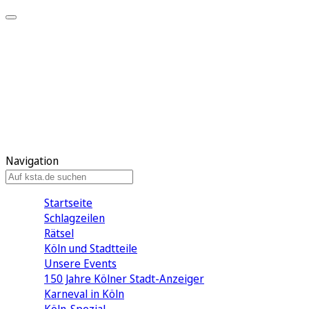
Mein KStA
Meine Artikel
Meine Region
Meine Newsletter
Mein KStA PLUS
Mein E-Paper
Navigation
Startseite
Schlagzeilen
Rätsel
Köln und Stadtteile
Unsere Events
150 Jahre Kölner Stadt-Anzeiger
Karneval in Köln