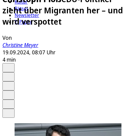
Kultur
zieht über Migranten her – und
Rätsel
Newsletter
wird verspottet
E-Paper
Von
Christine Meyer
19.09.2024, 08:07 Uhr
4 min
Auf Google bevorzugen
Anhören
Schrift
Merken
Drucken
Teilen