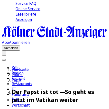
Service FAQ
Online Service
Leserbriefe
Anzeigen
Abo
Abonnieren
Anmelden
Köln
Startseite
Region
Politik
Freizeit
Papst
Restaurants
FC
Der Papst ist tot –-So geht es
Panorama
jetzt im Vatikan weiter
Politik
Wirtschaft