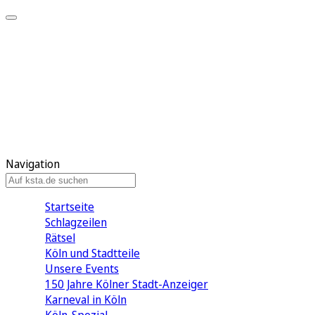
Mein KStA
Meine Artikel
Meine Region
Meine Newsletter
Mein KStA PLUS
Mein E-Paper
Navigation
Startseite
Schlagzeilen
Rätsel
Köln und Stadtteile
Unsere Events
150 Jahre Kölner Stadt-Anzeiger
Karneval in Köln