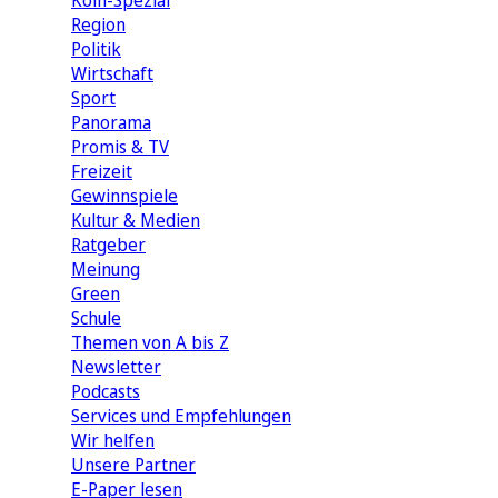
Köln-Spezial
Region
Politik
Wirtschaft
Sport
Panorama
Promis & TV
Freizeit
Gewinnspiele
Kultur & Medien
Ratgeber
Meinung
Green
Schule
Themen von A bis Z
Newsletter
Podcasts
Services und Empfehlungen
Wir helfen
Unsere Partner
E-Paper lesen