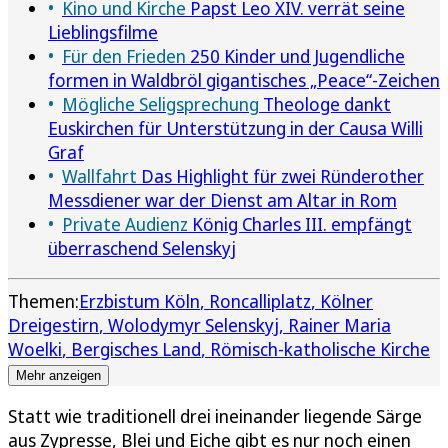
Kino und Kirche
Papst Leo XIV. verrät seine
Lieblingsfilme
Für den Frieden
250 Kinder und Jugendliche
formen in Waldbröl gigantisches „Peace“-Zeichen
Mögliche Seligsprechung
Theologe dankt
Euskirchen für Unterstützung in der Causa Willi
Graf
Wallfahrt
Das Highlight für zwei Ründerother
Messdiener war der Dienst am Altar in Rom
Private Audienz
König Charles III. empfängt
überraschend Selenskyj
Themen:
Erzbistum Köln
Roncalliplatz
Kölner
Dreigestirn
Wolodymyr Selenskyj
Rainer Maria
Woelki
Bergisches Land
Römisch-katholische Kirche
Mehr anzeigen
Statt wie traditionell drei ineinander liegende Särge
aus Zypresse, Blei und Eiche gibt es nur noch einen