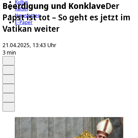
Kultur
Beerdigung und Konklave
Der
Rätsel
Papst ist tot – So geht es jetzt im
Newsletter
E-Paper
Vatikan weiter
21.04.2025, 13:43 Uhr
3 min
Auf Google bevorzugen
Anhören
Schrift
Merken
Drucken
Teilen