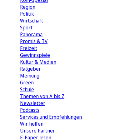
Köln-Spezial
Region
Politik
Wirtschaft
Sport
Panorama
Promis & TV
Freizeit
Gewinnspiele
Kultur & Medien
Ratgeber
Meinung
Green
Schule
Themen von A bis Z
Newsletter
Podcasts
Services und Empfehlungen
Wir helfen
Unsere Partner
E-Paper lesen