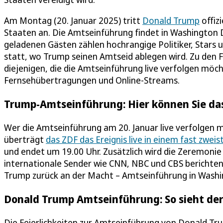
Am Montag (20. Januar 2025) tritt
Donald Trump
offiz
Staaten an. Die Amtseinführung findet in Washington D
geladenen Gästen zählen hochrangige Politiker, Stars 
statt, wo Trump seinen Amtseid ablegen wird. Zu den F
diejenigen, die die Amtseinführung live verfolgen möc
Fernsehübertragungen und Online-Streams.
Trump-Amtseinführung: Hier können Sie das 
Wer die Amtseinführung am 20. Januar live verfolgen 
überträgt
das ZDF das Ereignis live in einem fast zweis
und endet um 19.00 Uhr. Zusätzlich wird die Zeremonie
internationale Sender wie CNN, NBC und CBS berichten 
Trump zurück an der Macht – Amtseinführung in Washi
Donald Trump Amtseinführung: So sieht der
Die Feierlichkeiten zur Amtseinführung von Donald Tr