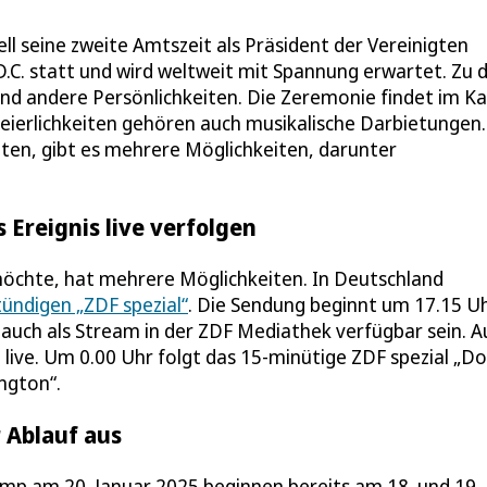
iell seine zweite Amtszeit als Präsident der Vereinigten
.C. statt und wird weltweit mit Spannung erwartet. Zu 
und andere Persönlichkeiten. Die Zeremonie findet im Ka
eierlichkeiten gehören auch musikalische Darbietungen.
hten, gibt es mehrere Möglichkeiten, darunter
Ereignis live verfolgen
möchte, hat mehrere Möglichkeiten. In Deutschland
tündigen „ZDF spezial“
. Die Sendung beginnt um 17.15 U
 auch als Stream in der ZDF Mediathek verfügbar sein. A
live. Um 0.00 Uhr folgt das 15-minütige ZDF spezial „D
ngton“.
 Ablauf aus
ump am 20. Januar 2025 beginnen bereits am 18. und 19.