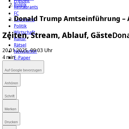
Freizeit
Politik
Restaurants
FC
Donald Trump Amtseinführung – A
Panorama
Politik
Wirtschaft
Zeiten, Stream, Ablauf, Gäste
Dona
Kultur
Rätsel
20.01.2025, 09:03 Uhr
Newsletter
4 min
E-Paper
Auf Google bevorzugen
Anhören
Schrift
Merken
Drucken