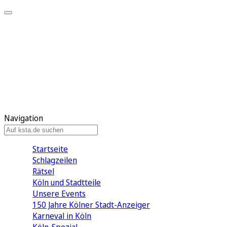
Mein KStA
Meine Artikel
Meine Region
Meine Newsletter
Mein KStA PLUS
Mein E-Paper
Navigation
Startseite
Schlagzeilen
Rätsel
Köln und Stadtteile
Unsere Events
150 Jahre Kölner Stadt-Anzeiger
Karneval in Köln