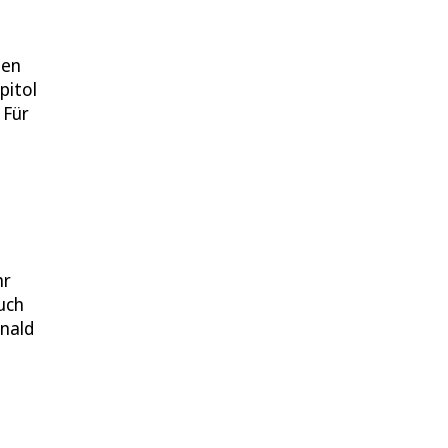
den
pitol
 Für
hr
uch
onald