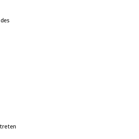
 des
ftreten