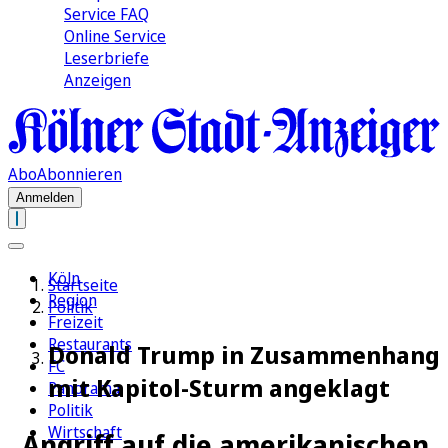
Service FAQ
Online Service
Leserbriefe
Anzeigen
Abo
Abonnieren
Anmelden
Köln
Startseite
Region
Politik
Freizeit
Restaurants
Donald Trump in Zusammenhang
FC
mit Kapitol-Sturm angeklagt
Panorama
Politik
Wirtschaft
„Angriff auf die amerikanischen