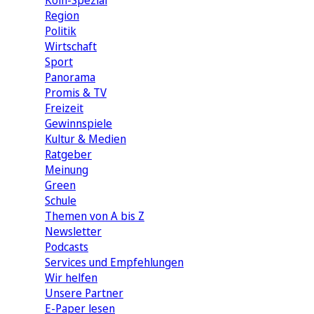
Köln-Spezial
Region
Politik
Wirtschaft
Sport
Panorama
Promis & TV
Freizeit
Gewinnspiele
Kultur & Medien
Ratgeber
Meinung
Green
Schule
Themen von A bis Z
Newsletter
Podcasts
Services und Empfehlungen
Wir helfen
Unsere Partner
E-Paper lesen