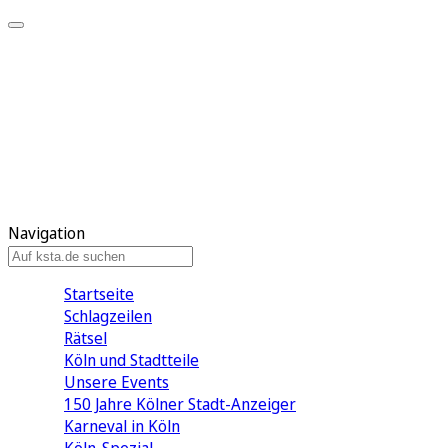
Mein KStA
Meine Artikel
Meine Region
Meine Newsletter
Mein KStA PLUS
Mein E-Paper
Navigation
Startseite
Schlagzeilen
Rätsel
Köln und Stadtteile
Unsere Events
150 Jahre Kölner Stadt-Anzeiger
Karneval in Köln