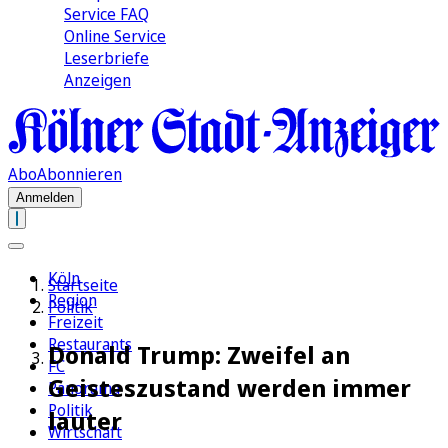
Service FAQ
Online Service
Leserbriefe
Anzeigen
Abo
Abonnieren
Anmelden
Köln
Startseite
Region
Politik
Freizeit
Restaurants
Donald Trump: Zweifel an
FC
Geisteszustand werden immer
Panorama
Politik
lauter
Wirtschaft