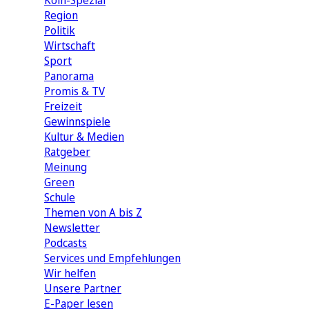
Köln-Spezial
Region
Politik
Wirtschaft
Sport
Panorama
Promis & TV
Freizeit
Gewinnspiele
Kultur & Medien
Ratgeber
Meinung
Green
Schule
Themen von A bis Z
Newsletter
Podcasts
Services und Empfehlungen
Wir helfen
Unsere Partner
E-Paper lesen