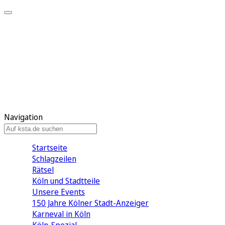
Mein KStA
Meine Artikel
Meine Region
Meine Newsletter
Mein KStA PLUS
Mein E-Paper
Navigation
Startseite
Schlagzeilen
Rätsel
Köln und Stadtteile
Unsere Events
150 Jahre Kölner Stadt-Anzeiger
Karneval in Köln