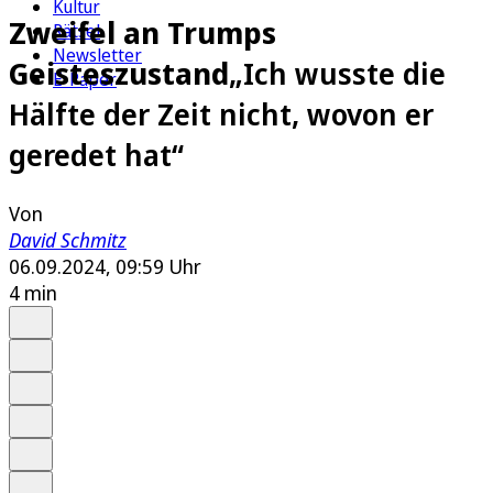
Kultur
Zweifel an Trumps
Rätsel
Newsletter
Geisteszustand
„Ich wusste die
E-Paper
Hälfte der Zeit nicht, wovon er
geredet hat“
Von
David Schmitz
06.09.2024, 09:59 Uhr
4 min
Auf Google bevorzugen
Anhören
Schrift
Merken
Drucken
Teilen