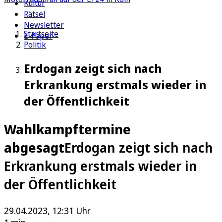
Kultur
Rätsel
Newsletter
Startseite
E-Paper
Politik
Erdogan zeigt sich nach
Erkrankung erstmals wieder in
der Öffentlichkeit
Wahlkampftermine
abgesagt
Erdogan zeigt sich nach
Erkrankung erstmals wieder in
der Öffentlichkeit
29.04.2023, 12:31 Uhr