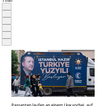
1 min
Auf Google bevorzugen
Anhören
Schrift
Merken
Drucken
Teilen
Passanten laufen an einem Lkw vorbei, auf