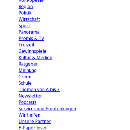
Köln-Spezial
Region
Politik
Wirtschaft
Sport
Panorama
Promis & TV
Freizeit
Gewinnspiele
Kultur & Medien
Ratgeber
Meinung
Green
Schule
Themen von A bis Z
Newsletter
Podcasts
Services und Empfehlungen
Wir helfen
Unsere Partner
E-Paper lesen