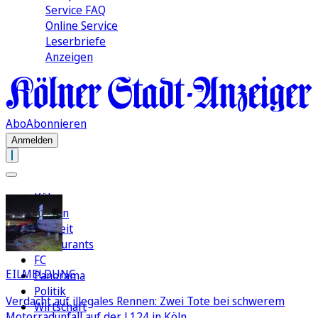
Service FAQ
Online Service
Leserbriefe
Anzeigen
Abo
Abonnieren
Anmelden
Köln
Region
Freizeit
Restaurants
FC
EILMELDUNG
Panorama
Politik
Verdacht auf illegales Rennen: Zwei Tote bei schwerem
Wirtschaft
Motorradunfall auf der L124 in Köln