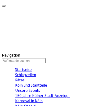
Mein KStA
Meine Artikel
Meine Region
Meine Newsletter
Mein KStA PLUS
Mein E-Paper
Navigation
Startseite
Schlagzeilen
Rätsel
Köln und Stadtteile
Unsere Events
150 Jahre Kölner Stadt-Anzeiger
Karneval in Köln