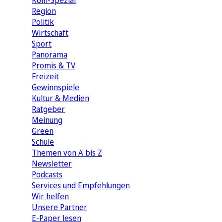
Köln-Spezial
Region
Politik
Wirtschaft
Sport
Panorama
Promis & TV
Freizeit
Gewinnspiele
Kultur & Medien
Ratgeber
Meinung
Green
Schule
Themen von A bis Z
Newsletter
Podcasts
Services und Empfehlungen
Wir helfen
Unsere Partner
E-Paper lesen