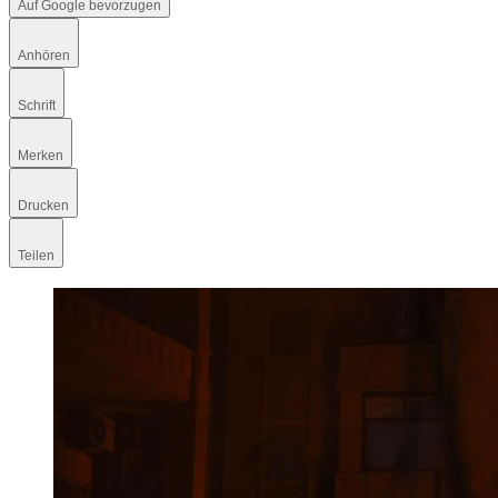
Auf Google bevorzugen
Anhören
Schrift
Merken
Drucken
Teilen