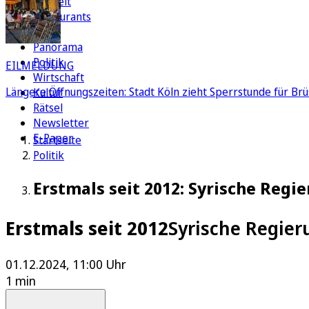
Freizeit
Restaurants
FC
Panorama
Politik
EILMELDUNG
Wirtschaft
Längere Öffnungszeiten: Stadt Köln zieht Sperrstunde für Brü
Kultur
Rätsel
Newsletter
E-Paper
Startseite
Politik
Erstmals seit 2012: Syrische Regi
Erstmals seit 2012
Syrische Regier
01.12.2024, 11:00 Uhr
1 min