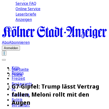
Service FAQ
Online Service
Leserbriefe
Anzeigen
Abo
Abonnieren
Anmelden
Köln
Startseite
Region
Politik
Freizeit
Restaurants
G7-Gipfel: Trump lässt Vertrag
FC
fallen, Meloni rollt mit den
Panorama
Politik
Augen
Wirtschaft