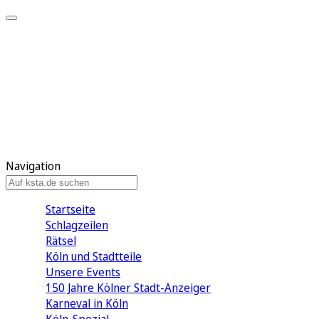
Mein KStA
Meine Artikel
Meine Region
Meine Newsletter
Mein KStA PLUS
Mein E-Paper
Navigation
Startseite
Schlagzeilen
Rätsel
Köln und Stadtteile
Unsere Events
150 Jahre Kölner Stadt-Anzeiger
Karneval in Köln