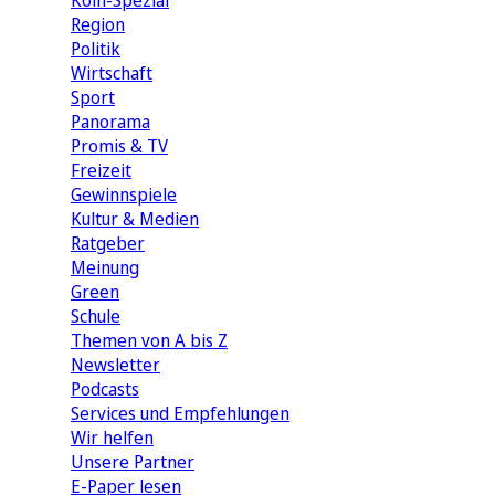
Köln-Spezial
Region
Politik
Wirtschaft
Sport
Panorama
Promis & TV
Freizeit
Gewinnspiele
Kultur & Medien
Ratgeber
Meinung
Green
Schule
Themen von A bis Z
Newsletter
Podcasts
Services und Empfehlungen
Wir helfen
Unsere Partner
E-Paper lesen