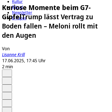
Kultur
Kuriose Momente beim G7-
Rätsel
Newsletter
Gipfel
Trump lässt Vertrag zu
E-Paper
Boden fallen – Meloni rollt mit
den Augen
Von
Lisanne Krill
17.06.2025, 17:45 Uhr
2 min
Auf Google bevorzugen
Anhören
Schrift
Merken
Drucken
Teilen