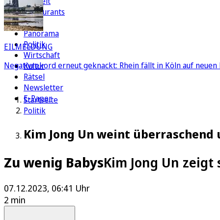
Freizeit
Restaurants
FC
Panorama
Politik
EILMELDUNG
Wirtschaft
Negativrekord erneut geknackt: Rhein fällt in Köln auf neuen 
Kultur
Rätsel
Newsletter
E-Paper
Startseite
Politik
Kim Jong Un weint überraschend 
Zu wenig Babys
Kim Jong Un zeigt 
07.12.2023, 06:41 Uhr
2 min