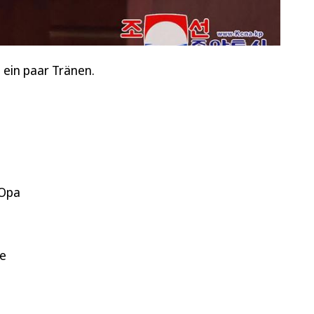
ein paar Tränen.
 Opa
te