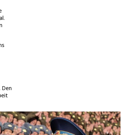
e
l.
n
ns
. Den
beit