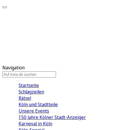
Mein KStA
Meine Artikel
Meine Region
Meine Newsletter
Mein KStA PLUS
Mein E-Paper
Navigation
Startseite
Schlagzeilen
Rätsel
Köln und Stadtteile
Unsere Events
150 Jahre Kölner Stadt-Anzeiger
Karneval in Köln