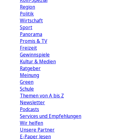
Köln-Spezial
Region
Politik
Wirtschaft
Sport
Panorama
Promis & TV
Freizeit
Gewinnspiele
Kultur & Medien
Ratgeber
Meinung
Green
Schule
Themen von A bis Z
Newsletter
Podcasts
Services und Empfehlungen
Wir helfen
Unsere Partner
E-Paper lesen