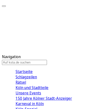
Mein KStA
Meine Artikel
Meine Region
Meine Newsletter
Mein KStA PLUS
Mein E-Paper
Navigation
Startseite
Schlagzeilen
Rätsel
Köln und Stadtteile
Unsere Events
150 Jahre Kölner Stadt-Anzeiger
Karneval in Köln