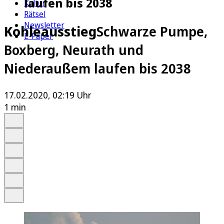
laufen bis 2038
Kultur
Rätsel
Newsletter
Kohleausstieg
Schwarze Pumpe,
E-Paper
Boxberg, Neurath und
Niederaußem laufen bis 2038
17.02.2020, 02:19 Uhr
1 min
Auf Google bevorzugen
Anhören
Schrift
Merken
Drucken
Teilen