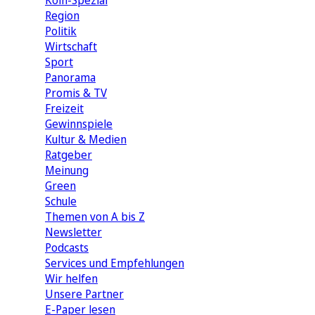
Köln-Spezial
Region
Politik
Wirtschaft
Sport
Panorama
Promis & TV
Freizeit
Gewinnspiele
Kultur & Medien
Ratgeber
Meinung
Green
Schule
Themen von A bis Z
Newsletter
Podcasts
Services und Empfehlungen
Wir helfen
Unsere Partner
E-Paper lesen