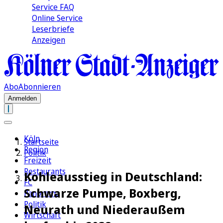
Service FAQ
Online Service
Leserbriefe
Anzeigen
Abo
Abonnieren
Anmelden
Köln
Startseite
Region
Politik
Freizeit
Restaurants
Kohleausstieg in Deutschland:
FC
Schwarze Pumpe, Boxberg,
Panorama
Politik
Neurath und Niederaußem
Wirtschaft