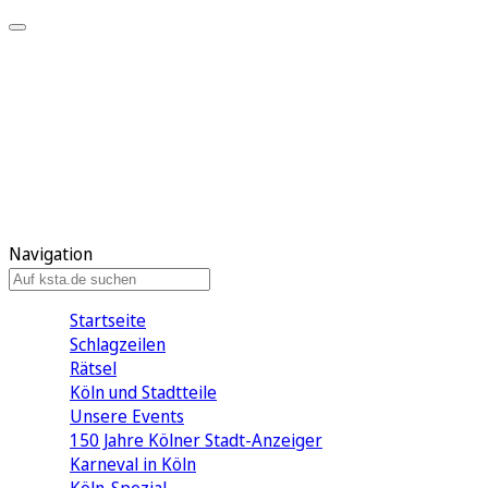
Mein KStA
Meine Artikel
Meine Region
Meine Newsletter
Mein KStA PLUS
Mein E-Paper
Navigation
Startseite
Schlagzeilen
Rätsel
Köln und Stadtteile
Unsere Events
150 Jahre Kölner Stadt-Anzeiger
Karneval in Köln