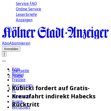
Service FAQ
Online Service
Leserbriefe
Anzeigen
Abo
Abonnieren
Anmelden
Köln
Startseite
Region
Politik
Freizeit
Restaurants
Kubicki fordert auf Gratis-
FC
Kreuzfahrt indirekt Habecks
Panorama
Politik
Rücktritt
Wirtschaft