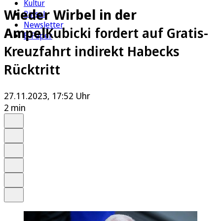
Kultur
Wieder Wirbel in der
Rätsel
Newsletter
Ampel
Kubicki fordert auf Gratis-
E-Paper
Kreuzfahrt indirekt Habecks
Rücktritt
27.11.2023, 17:52 Uhr
2 min
Auf Google bevorzugen
Anhören
Schrift
Merken
Drucken
Teilen