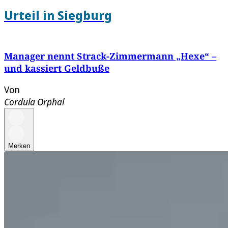
Urteil in Siegburg
Manager nennt Strack-Zimmermann „Hexe“ –
und kassiert Geldbuße
Von
Cordula Orphal
Merken