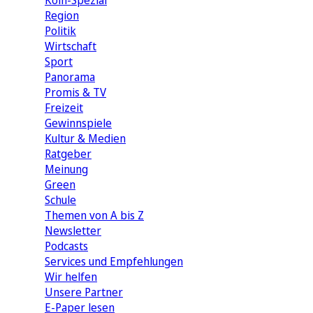
Köln-Spezial
Region
Politik
Wirtschaft
Sport
Panorama
Promis & TV
Freizeit
Gewinnspiele
Kultur & Medien
Ratgeber
Meinung
Green
Schule
Themen von A bis Z
Newsletter
Podcasts
Services und Empfehlungen
Wir helfen
Unsere Partner
E-Paper lesen