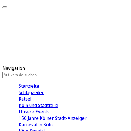
Mein KStA
Meine Artikel
Meine Region
Meine Newsletter
Mein KStA PLUS
Mein E-Paper
Navigation
Startseite
Schlagzeilen
Rätsel
Köln und Stadtteile
Unsere Events
150 Jahre Kölner Stadt-Anzeiger
Karneval in Köln