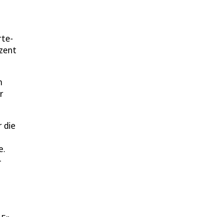
rte-
zent
n
r
 die
e.
-