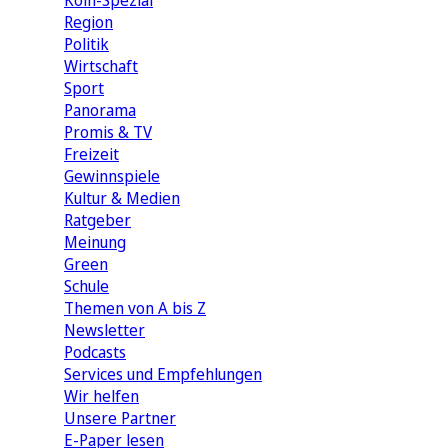
Köln-Spezial
Region
Politik
Wirtschaft
Sport
Panorama
Promis & TV
Freizeit
Gewinnspiele
Kultur & Medien
Ratgeber
Meinung
Green
Schule
Themen von A bis Z
Newsletter
Podcasts
Services und Empfehlungen
Wir helfen
Unsere Partner
E-Paper lesen