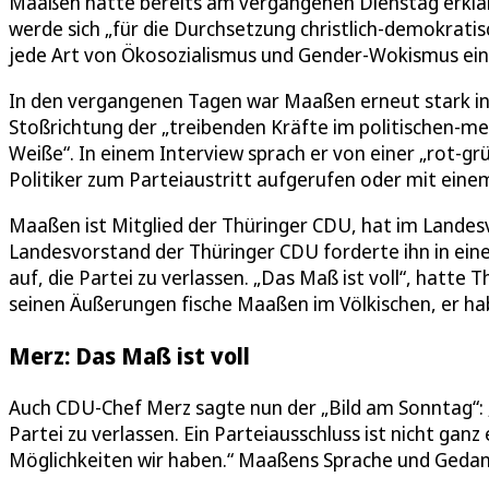
Maaßen hatte bereits am vergangenen Dienstag erklärt
werde sich „für die Durchsetzung christlich-demokratis
jede Art von Ökosozialismus und Gender-Wokismus einse
In den vergangenen Tagen war Maaßen erneut stark in 
Stoßrichtung der „treibenden Kräfte im politischen-me
Weiße“. In einem Interview sprach er von einer „rot-g
Politiker zum Parteiaustritt aufgerufen oder mit eine
Maaßen ist Mitglied der Thüringer CDU, hat im Landes
Landesvorstand der Thüringer CDU forderte ihn in e
auf, die Partei zu verlassen. „Das Maß ist voll“, hatte
seinen Äußerungen fische Maaßen im Völkischen, er ha
Merz: Das Maß ist voll
Auch CDU-Chef Merz sagte nun der „Bild am Sonntag“: 
Partei zu verlassen. Ein Parteiausschluss ist nicht ganz
Möglichkeiten wir haben.“ Maaßens Sprache und Gedan