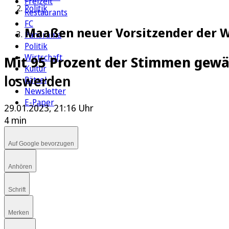
Freizeit
Politik
Restaurants
FC
Maaßen neuer Vorsitzender der We
Panorama
Politik
Wirtschaft
Mit 95 Prozent der Stimmen gewä
Kultur
loswerden
Rätsel
Newsletter
E-Paper
29.01.2023, 21:16 Uhr
4 min
Auf Google bevorzugen
Anhören
Schrift
Merken