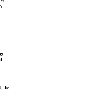
 Er
n
ss
it
, die
e