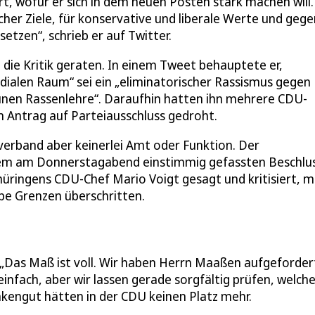
, wofür er sich in dem neuen Posten stark machen will.
cher Ziele, für konservative und liberale Werte und gege
tzen“, schrieb er auf Twitter.
die Kritik geraten. In einem Tweet behauptete er,
dialen Raum“ sei ein „eliminatorischer Rassismus gegen
rünen Rassenlehre“. Daraufhin hatten ihn mehrere CDU-
m Antrag auf Parteiausschluss gedroht.
verband aber keinerlei Amt oder Funktion. Der
inem am Donnerstagabend einstimmig gefassten Beschlu
 Thüringens CDU-Chef Mario Voigt gesagt und kritisiert, m
be Grenzen überschritten.
„Das Maß ist voll. Wir haben Herrn Maaßen aufgefordert
 einfach, aber wir lassen gerade sorgfältig prüfen, welch
kengut hätten in der CDU keinen Platz mehr.