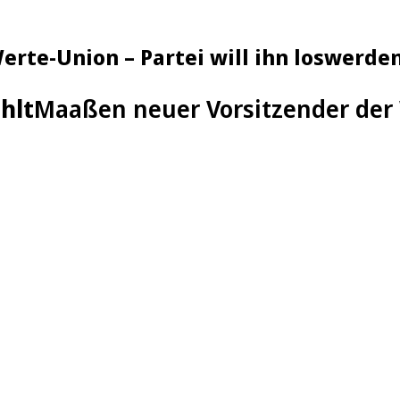
rte-Union – Partei will ihn loswerde
hlt
Maaßen neuer Vorsitzender der W