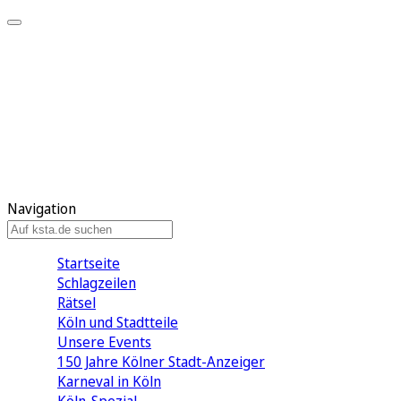
Mein KStA
Meine Artikel
Meine Region
Meine Newsletter
Mein KStA PLUS
Mein E-Paper
Navigation
Startseite
Schlagzeilen
Rätsel
Köln und Stadtteile
Unsere Events
150 Jahre Kölner Stadt-Anzeiger
Karneval in Köln