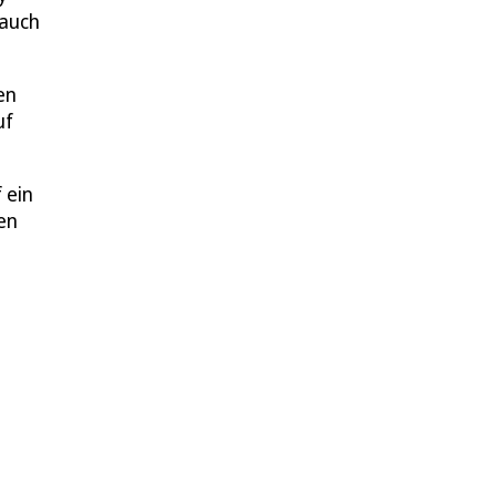
 auch
en
uf
 ein
en