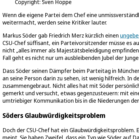
Copyright: Sven Hoppe
Wenn die eigene Partei dem Chef eine unmissverständl
weitermacht, werden seine Kritiker lauter.
Markus Söder gab Friedrich Merz kürzlich einen
ungebe
CSU-Chef süffisant, ein Parteivorsitzender müsse es a
nicht „alles immer als Majestätsbeleidigung empfinden“
Fall geht es nicht nur um ausbleibenden Jubel der Jung
Dass Söder seinen Dämpfer beim Parteitag in München
an seine Person darin zu sehen, ist wenig hilfreich. In
zusammengebraut. Nicht alles hat mit Söder persönlich
gemerkt und versucht, etwas gegenzusteuern: mit ei
umtriebiger Kommunikation bis in die Niederungen der
Söders Glaubwürdigkeitsproblem
Doch der CSU-Chef hat ein Glaubwürdigkeitsproblem. Ei
meint. Sie haben Zweifel, dass ein Typ wie Söder auf 