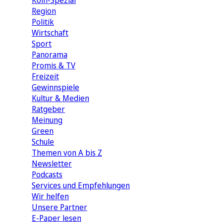
Köln-Spezial
Region
Politik
Wirtschaft
Sport
Panorama
Promis & TV
Freizeit
Gewinnspiele
Kultur & Medien
Ratgeber
Meinung
Green
Schule
Themen von A bis Z
Newsletter
Podcasts
Services und Empfehlungen
Wir helfen
Unsere Partner
E-Paper lesen