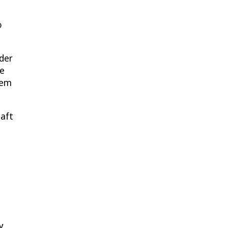
o
 der
fe
nem
haft
y