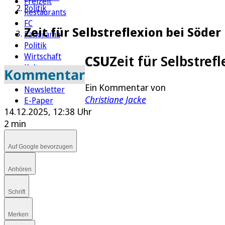
Freizeit
Politik
Restaurants
FC
Zeit für Selbstreflexion bei Söd
Panorama
Politik
Wirtschaft
CSU
Zeit für Selbstre
Kultur
Kommentar
Rätsel
Ein Kommentar von
Newsletter
Christiane Jacke
E-Paper
14.12.2025, 12:38 Uhr
2 min
Auf Google bevorzugen
Anhören
Schrift
Merken