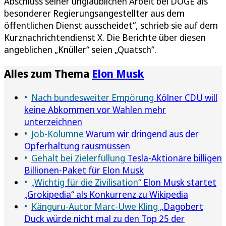
Abschluss seiner unglaublichen Arbeit bei DOGE als
besonderer Regierungsangestellter aus dem
öffentlichen Dienst ausscheidet“, schrieb sie auf dem
Kurznachrichtendienst X. Die Berichte über diesen
angeblichen „Knüller“ seien „Quatsch“.
Alles zum Thema
Elon Musk
Nach bundesweiter Empörung
Kölner CDU will
keine Abkommen vor Wahlen mehr
unterzeichnen
Job-Kolumne
Warum wir dringend aus der
Opferhaltung rausmüssen
Gehalt bei Zielerfüllung
Tesla-Aktionäre billigen
Billionen-Paket für Elon Musk
„Wichtig für die Zivilisation“
Elon Musk startet
„Grokipedia“ als Konkurrenz zu Wikipedia
Känguru-Autor Marc-Uwe Kling
„Dagobert
Duck würde nicht mal zu den Top 25 der