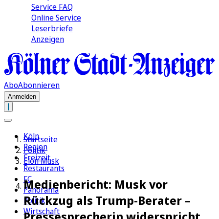
Service FAQ
Online Service
Leserbriefe
Anzeigen
Abo
Abonnieren
Anmelden
Köln
Startseite
Region
Politik
Freizeit
Elon Musk
Restaurants
FC
Medienbericht: Musk vor
Panorama
Rückzug als Trump-Berater –
Politik
Wirtschaft
Pressesprecherin widerspricht