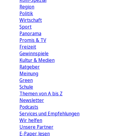
Köln-Spezial
Region
Politik
Wirtschaft
Sport
Panorama
Promis & TV
Freizeit
Gewinnspiele
Kultur & Medien
Ratgeber
Meinung
Green
Schule
Themen von A bis Z
Newsletter
Podcasts
Services und Empfehlungen
Wir helfen
Unsere Partner
E-Paper lesen