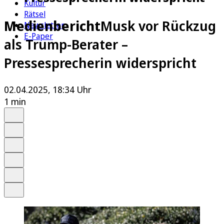
Kultur
Rätsel
Medienbericht
Musk vor Rückzug
Newsletter
E-Paper
als Trump-Berater –
Pressesprecherin widerspricht
02.04.2025, 18:34 Uhr
1 min
Auf Google bevorzugen
Anhören
Schrift
Merken
Drucken
Teilen