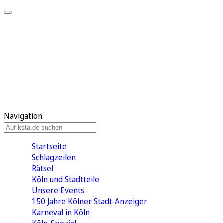
Mein KStA
Meine Artikel
Meine Region
Meine Newsletter
Mein KStA PLUS
Mein E-Paper
Navigation
Startseite
Schlagzeilen
Rätsel
Köln und Stadtteile
Unsere Events
150 Jahre Kölner Stadt-Anzeiger
Karneval in Köln