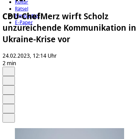
Kultur
Rätsel
CDU-Chef
Merz wirft Scholz
Newsletter
E-Paper
unzureichende Kommunikation in
Ukraine-Krise vor
24.02.2023, 12:14 Uhr
2 min
Auf Google bevorzugen
Anhören
Schrift
Merken
Drucken
Teilen