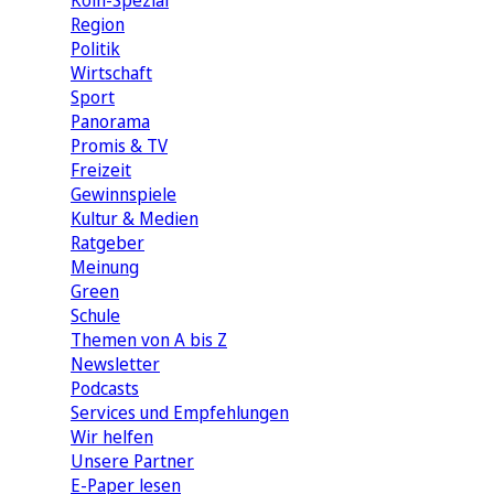
Köln-Spezial
Region
Politik
Wirtschaft
Sport
Panorama
Promis & TV
Freizeit
Gewinnspiele
Kultur & Medien
Ratgeber
Meinung
Green
Schule
Themen von A bis Z
Newsletter
Podcasts
Services und Empfehlungen
Wir helfen
Unsere Partner
E-Paper lesen