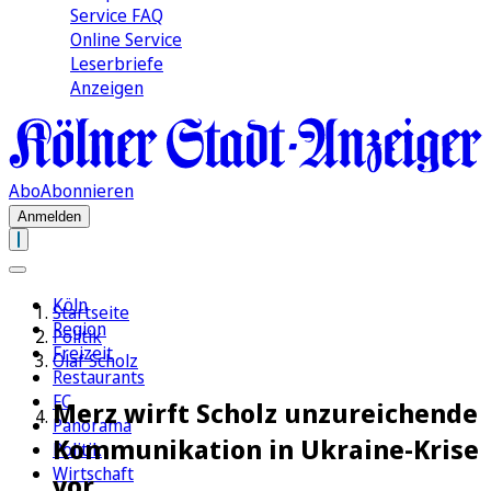
Service FAQ
Online Service
Leserbriefe
Anzeigen
Abo
Abonnieren
Anmelden
Köln
Startseite
Region
Politik
Freizeit
Olaf Scholz
Restaurants
FC
Merz wirft Scholz unzureichende
Panorama
Kommunikation in Ukraine-Krise
Politik
Wirtschaft
vor