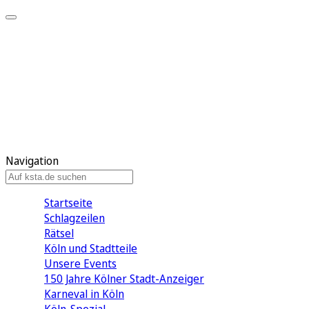
Mein KStA
Meine Artikel
Meine Region
Meine Newsletter
Mein KStA PLUS
Mein E-Paper
Navigation
Startseite
Schlagzeilen
Rätsel
Köln und Stadtteile
Unsere Events
150 Jahre Kölner Stadt-Anzeiger
Karneval in Köln