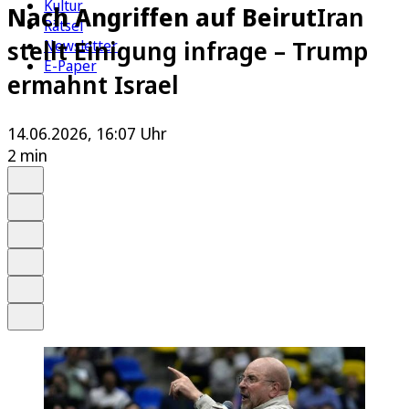
Kultur
Nach Angriffen auf Beirut
Iran
Rätsel
stellt Einigung infrage – Trump
Newsletter
E-Paper
ermahnt Israel
14.06.2026, 16:07 Uhr
2 min
Auf Google bevorzugen
Anhören
Schrift
Merken
Drucken
Teilen