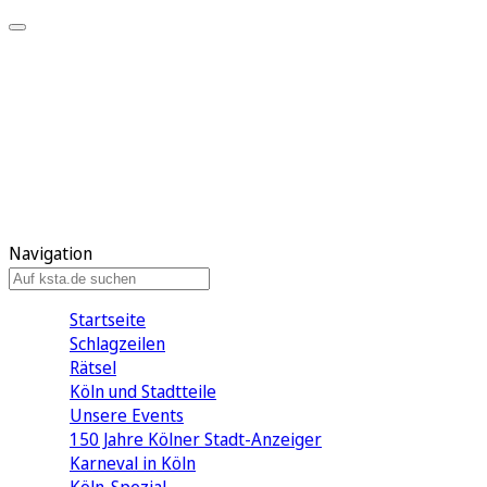
Mein KStA
Meine Artikel
Meine Region
Meine Newsletter
Mein KStA PLUS
Mein E-Paper
Navigation
Startseite
Schlagzeilen
Rätsel
Köln und Stadtteile
Unsere Events
150 Jahre Kölner Stadt-Anzeiger
Karneval in Köln