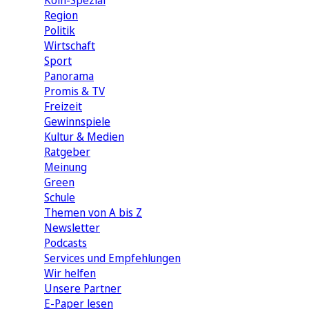
Köln-Spezial
Region
Politik
Wirtschaft
Sport
Panorama
Promis & TV
Freizeit
Gewinnspiele
Kultur & Medien
Ratgeber
Meinung
Green
Schule
Themen von A bis Z
Newsletter
Podcasts
Services und Empfehlungen
Wir helfen
Unsere Partner
E-Paper lesen