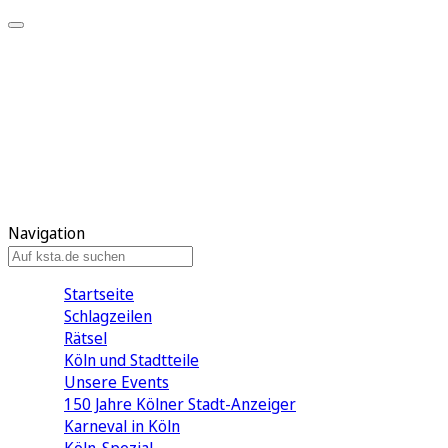
Mein KStA
Meine Artikel
Meine Region
Meine Newsletter
Mein KStA PLUS
Mein E-Paper
Navigation
Startseite
Schlagzeilen
Rätsel
Köln und Stadtteile
Unsere Events
150 Jahre Kölner Stadt-Anzeiger
Karneval in Köln