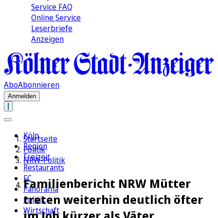
Service FAQ
Online Service
Leserbriefe
Anzeigen
Abo
Abonnieren
Anmelden
Köln
Startseite
Region
Politik
Freizeit
NRW-Politik
Restaurants
FC
Familienbericht NRW Mütter
Panorama
treten weiterhin deutlich öfter
Politik
Wirtschaft
im Job kürzer als Väter