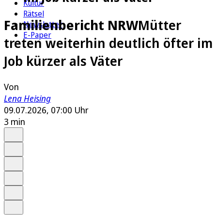
Kultur
Rätsel
Familienbericht NRW
Mütter
Newsletter
E-Paper
treten weiterhin deutlich öfter im
Job kürzer als Väter
Von
Lena Heising
09.07.2026, 07:00 Uhr
3 min
Auf Google bevorzugen
Anhören
Schrift
Merken
Drucken
Teilen