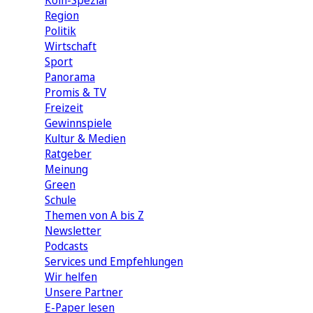
Köln-Spezial
Region
Politik
Wirtschaft
Sport
Panorama
Promis & TV
Freizeit
Gewinnspiele
Kultur & Medien
Ratgeber
Meinung
Green
Schule
Themen von A bis Z
Newsletter
Podcasts
Services und Empfehlungen
Wir helfen
Unsere Partner
E-Paper lesen