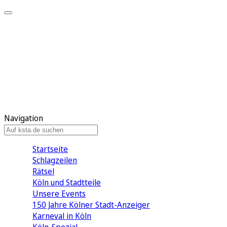
Mein KStA
Meine Artikel
Meine Region
Meine Newsletter
Mein KStA PLUS
Mein E-Paper
Navigation
Startseite
Schlagzeilen
Rätsel
Köln und Stadtteile
Unsere Events
150 Jahre Kölner Stadt-Anzeiger
Karneval in Köln