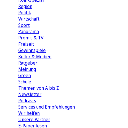
Köln-Spezial
Region
Politik
Wirtschaft
Sport
Panorama
Promis & TV
Freizeit
Gewinnspiele
Kultur & Medien
Ratgeber
Meinung
Green
Schule
Themen von A bis Z
Newsletter
Podcasts
Services und Empfehlungen
Wir helfen
Unsere Partner
E-Paper lesen