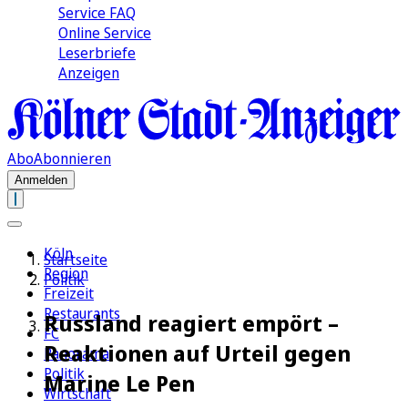
Service FAQ
Online Service
Leserbriefe
Anzeigen
Abo
Abonnieren
Anmelden
Köln
Startseite
Region
Politik
Freizeit
Restaurants
Russland reagiert empört –
FC
Reaktionen auf Urteil gegen
Panorama
Politik
Marine Le Pen
Wirtschaft