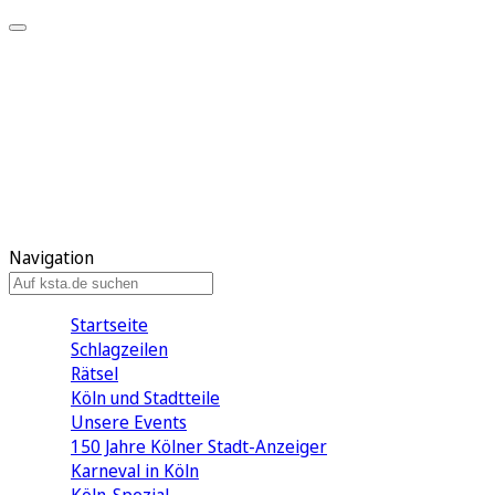
Mein KStA
Meine Artikel
Meine Region
Meine Newsletter
Mein KStA PLUS
Mein E-Paper
Navigation
Startseite
Schlagzeilen
Rätsel
Köln und Stadtteile
Unsere Events
150 Jahre Kölner Stadt-Anzeiger
Karneval in Köln