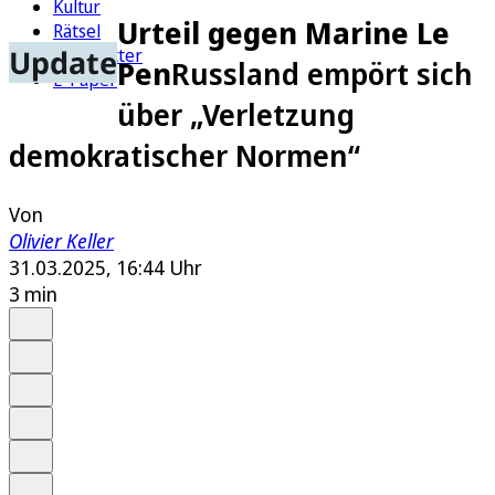
Kultur
Urteil gegen Marine Le
Rätsel
Update
Newsletter
Pen
Russland empört sich
E-Paper
über „Verletzung
demokratischer Normen“
Von
Olivier Keller
31.03.2025, 16:44 Uhr
3 min
Auf Google bevorzugen
Anhören
Schrift
Merken
Drucken
Teilen