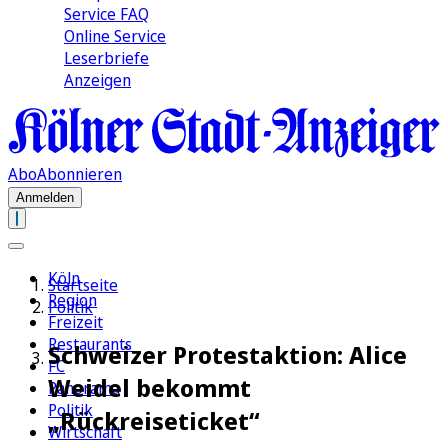
Service FAQ
Online Service
Leserbriefe
Anzeigen
Abo
Abonnieren
Anmelden
Köln
Startseite
Region
Politik
Freizeit
Restaurants
Schweizer Protestaktion: Alice
FC
Weidel bekommt
Panorama
Politik
„Rückreiseticket“
Wirtschaft