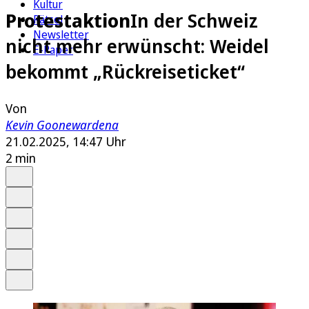
Kultur
Protestaktion
In der Schweiz
Rätsel
Newsletter
nicht mehr erwünscht: Weidel
E-Paper
bekommt „Rückreiseticket“
Von
Kevin Goonewardena
21.02.2025, 14:47 Uhr
2 min
Auf Google bevorzugen
Anhören
Schrift
Merken
Drucken
Teilen