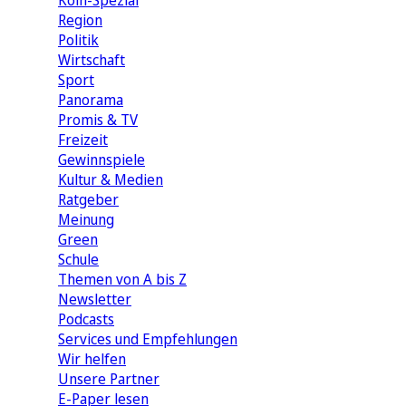
Köln-Spezial
Region
Politik
Wirtschaft
Sport
Panorama
Promis & TV
Freizeit
Gewinnspiele
Kultur & Medien
Ratgeber
Meinung
Green
Schule
Themen von A bis Z
Newsletter
Podcasts
Services und Empfehlungen
Wir helfen
Unsere Partner
E-Paper lesen