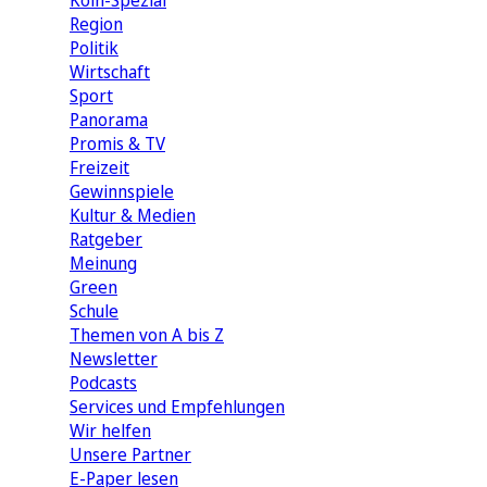
Köln-Spezial
Region
Politik
Wirtschaft
Sport
Panorama
Promis & TV
Freizeit
Gewinnspiele
Kultur & Medien
Ratgeber
Meinung
Green
Schule
Themen von A bis Z
Newsletter
Podcasts
Services und Empfehlungen
Wir helfen
Unsere Partner
E-Paper lesen