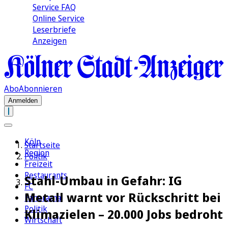
Service FAQ
Online Service
Leserbriefe
Anzeigen
Abo
Abonnieren
Anmelden
Köln
Startseite
Region
Politik
Freizeit
Restaurants
Stahl-Umbau in Gefahr: IG
FC
Metall warnt vor Rückschritt bei
Panorama
Politik
Klimazielen – 20.000 Jobs bedroht
Wirtschaft