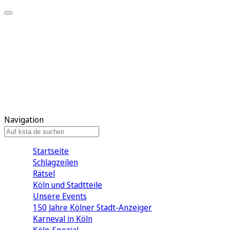
Mein KStA
Meine Artikel
Meine Region
Meine Newsletter
Mein KStA PLUS
Mein E-Paper
Navigation
Startseite
Schlagzeilen
Rätsel
Köln und Stadtteile
Unsere Events
150 Jahre Kölner Stadt-Anzeiger
Karneval in Köln