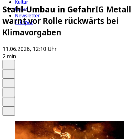
Kultur
Stahl-Umbau in Gefahr
IG Metall
Rätsel
Newsletter
warnt vor Rolle rückwärts bei
E-Paper
Klimavorgaben
11.06.2026, 12:10 Uhr
2 min
Auf Google bevorzugen
Anhören
Schrift
Merken
Drucken
Teilen