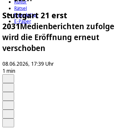
Kultur
Rätsel
Stuttgart 21 erst
Newsletter
E-Paper
2031
Medienberichten zufolge
wird die Eröffnung erneut
verschoben
08.06.2026, 17:39 Uhr
1 min
Auf Google bevorzugen
Anhören
Schrift
Merken
Drucken
Teilen