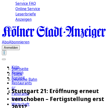
Service FAQ
Online Service
Leserbriefe
Anzeigen
Abo
Abonnieren
Anmelden
Köln
Startseite
Region
Politik
Freizeit
Deutsche Bahn
Restaurants
FC
Stuttgart 21: Eröffnung erneut
Panorama
verschoben – Fertigstellung erst
Politik
Wirtschaft
2031?