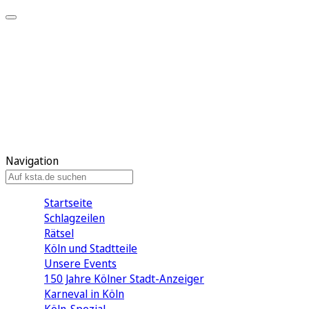
Mein KStA
Meine Artikel
Meine Region
Meine Newsletter
Mein KStA PLUS
Mein E-Paper
Navigation
Startseite
Schlagzeilen
Rätsel
Köln und Stadtteile
Unsere Events
150 Jahre Kölner Stadt-Anzeiger
Karneval in Köln