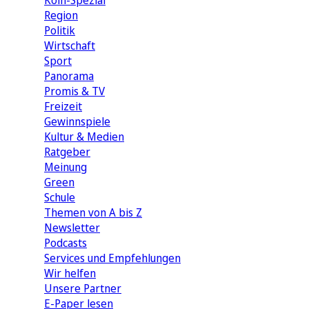
Köln-Spezial
Region
Politik
Wirtschaft
Sport
Panorama
Promis & TV
Freizeit
Gewinnspiele
Kultur & Medien
Ratgeber
Meinung
Green
Schule
Themen von A bis Z
Newsletter
Podcasts
Services und Empfehlungen
Wir helfen
Unsere Partner
E-Paper lesen