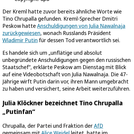
Der Kreml hatte zuvor bereits ähnliche Worte wie
Tino Chrupalla gefunden. Kreml-Sprecher Dmitri
Peskow hatte
Anschuldigungen von Julia Nawalnaja
zurückgewiesen
, wonach Russlands Präsident
Wladimir Putin
für dessen Tod verantwortlich sei.
Es handele sich um „unflätige und absolut
unbegründete Anschuldigungen gegen den russischen
Staatschef“, erklärte Peskow am Dienstag mit Blick
auf eine Videobotschaft von Julia Nawalnaja. Die 47-
Jährige wirft Putin darin vor, ihren Mann umgebracht
zu haben und versichert, seine Arbeit weiterzuführen.
Julia Klöckner bezeichnet Tino Chrupalla
„Putinfan“
Chrupalla, der Partei und Fraktion der
AfD
gemeinsam mit
Alice Weidel
leitet, hatte im