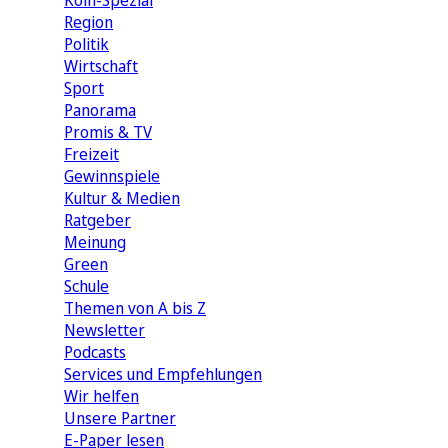
Köln-Spezial
Region
Politik
Wirtschaft
Sport
Panorama
Promis & TV
Freizeit
Gewinnspiele
Kultur & Medien
Ratgeber
Meinung
Green
Schule
Themen von A bis Z
Newsletter
Podcasts
Services und Empfehlungen
Wir helfen
Unsere Partner
E-Paper lesen