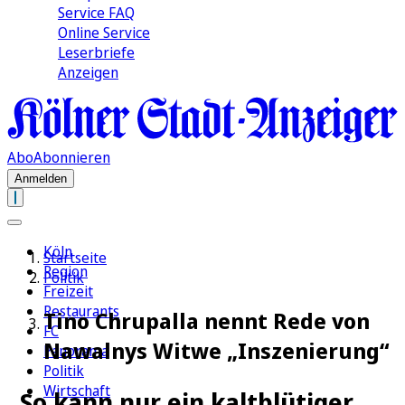
Service FAQ
Online Service
Leserbriefe
Anzeigen
Abo
Abonnieren
Anmelden
Köln
Startseite
Region
Politik
Freizeit
Restaurants
Tino Chrupalla nennt Rede von
FC
Nawalnys Witwe „Inszenierung“
Panorama
Politik
Wirtschaft
„So kann nur ein kaltblütiger