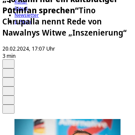
Kultur
Putinfan sprechen“
Tino
Rätsel
Newsletter
Chrupalla nennt Rede von
E-Paper
Nawalnys Witwe „Inszenierung“
20.02.2024, 17:07 Uhr
3 min
Auf Google bevorzugen
Anhören
Schrift
Merken
Drucken
Teilen