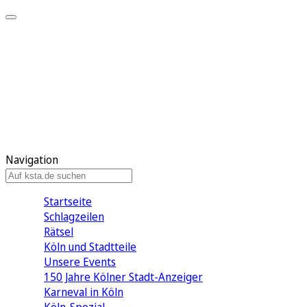
Mein KStA
Meine Artikel
Meine Region
Meine Newsletter
Mein KStA PLUS
Mein E-Paper
Navigation
Startseite
Schlagzeilen
Rätsel
Köln und Stadtteile
Unsere Events
150 Jahre Kölner Stadt-Anzeiger
Karneval in Köln