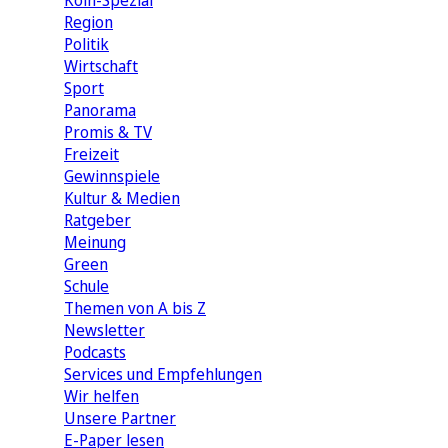
Köln-Spezial
Region
Politik
Wirtschaft
Sport
Panorama
Promis & TV
Freizeit
Gewinnspiele
Kultur & Medien
Ratgeber
Meinung
Green
Schule
Themen von A bis Z
Newsletter
Podcasts
Services und Empfehlungen
Wir helfen
Unsere Partner
E-Paper lesen