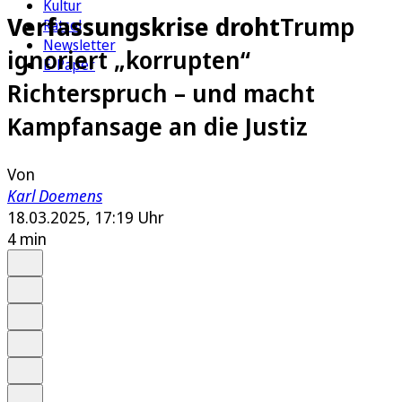
Kultur
Verfassungskrise droht
Trump
Rätsel
Newsletter
ignoriert „korrupten“
E-Paper
Richterspruch – und macht
Kampfansage an die Justiz
Von
Karl Doemens
18.03.2025, 17:19 Uhr
4 min
Auf Google bevorzugen
Anhören
Schrift
Merken
Drucken
Teilen