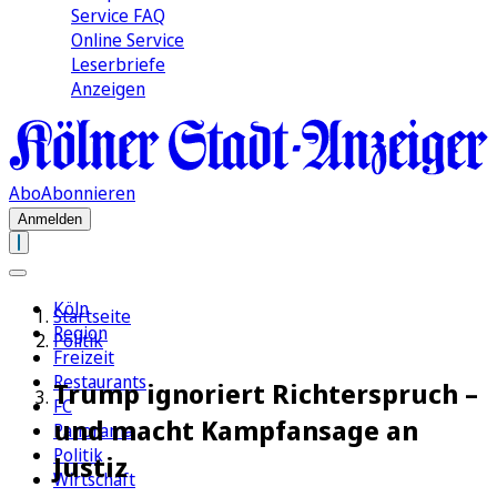
Service FAQ
Online Service
Leserbriefe
Anzeigen
Abo
Abonnieren
Anmelden
Köln
Startseite
Region
Politik
Freizeit
Restaurants
Trump ignoriert Richterspruch –
FC
und macht Kampfansage an
Panorama
Politik
Justiz
Wirtschaft