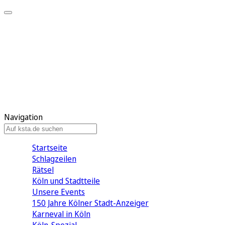
Mein KStA
Meine Artikel
Meine Region
Meine Newsletter
Mein KStA PLUS
Mein E-Paper
Navigation
Startseite
Schlagzeilen
Rätsel
Köln und Stadtteile
Unsere Events
150 Jahre Kölner Stadt-Anzeiger
Karneval in Köln