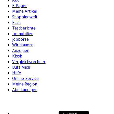
E-Paper
Meine Artikel
Shoppingwelt
Push
Testberichte
Immobilien
Jobbörse
Wir trauern
Anzeigen
Kiosk
Vergleichsrechner
Bütz Mich
Hilfe
Online-Service
Meine Region
Abo kündigen
FOLGEN SIE UNS
ENTDECKEN SIE UNSERE APP