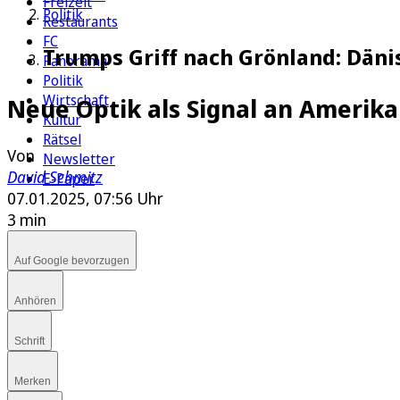
Freizeit
Politik
Restaurants
FC
Trumps Griff nach Grönland: Dän
Panorama
Politik
Wirtschaft
Neue Optik als Signal an Amerik
Kultur
Rätsel
Von
Newsletter
David Schmitz
E-Paper
07.01.2025, 07:56 Uhr
3 min
Auf Google bevorzugen
Anhören
Schrift
Merken