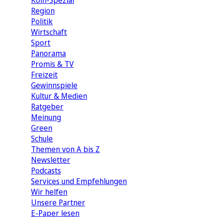
Köln-Spezial
Region
Politik
Wirtschaft
Sport
Panorama
Promis & TV
Freizeit
Gewinnspiele
Kultur & Medien
Ratgeber
Meinung
Green
Schule
Themen von A bis Z
Newsletter
Podcasts
Services und Empfehlungen
Wir helfen
Unsere Partner
E-Paper lesen