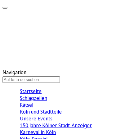
Mein KStA
Meine Artikel
Meine Region
Meine Newsletter
Mein KStA PLUS
Mein E-Paper
Navigation
Startseite
Schlagzeilen
Rätsel
Köln und Stadtteile
Unsere Events
150 Jahre Kölner Stadt-Anzeiger
Karneval in Köln