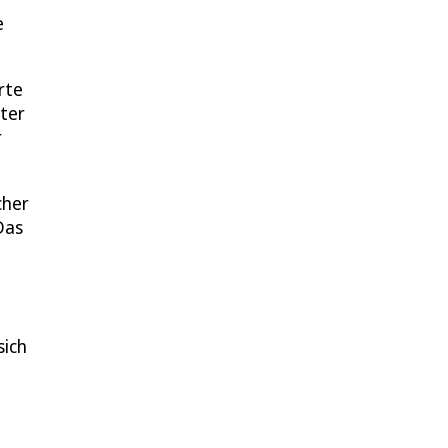
e
rte
eter
r
cher
Das
sich