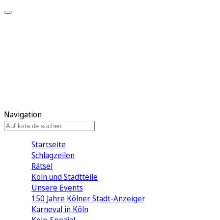
Mein KStA
Meine Artikel
Meine Region
Meine Newsletter
Mein KStA PLUS
Mein E-Paper
Navigation
Startseite
Schlagzeilen
Rätsel
Köln und Stadtteile
Unsere Events
150 Jahre Kölner Stadt-Anzeiger
Karneval in Köln