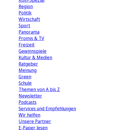
Köln-Spezial
Region
Politik
Wirtschaft
Sport
Panorama
Promis & TV
Freizeit
Gewinnspiele
Kultur & Medien
Ratgeber
Meinung
Green
Schule
Themen von A bis Z
Newsletter
Podcasts
Services und Empfehlungen
Wir helfen
Unsere Partner
E-Paper lesen