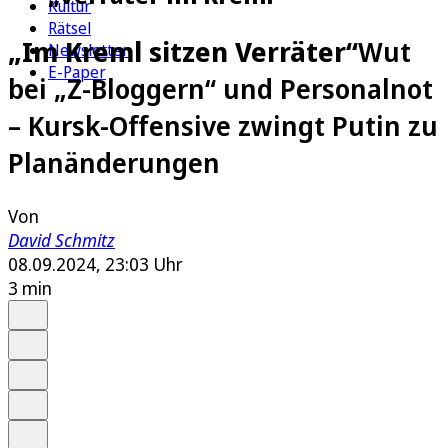
Kultur
Rätsel
„Im Kreml sitzen Verräter“
Wut
Newsletter
E-Paper
bei „Z-Bloggern“ und Personalnot
– Kursk-Offensive zwingt Putin zu
Planänderungen
Von
David Schmitz
08.09.2024, 23:03 Uhr
3 min
Auf Google bevorzugen
Anhören
Schrift
Merken
Drucken