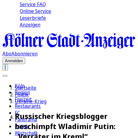
Service FAQ
Online Service
Leserbriefe
Anzeigen
Abo
Abonnieren
Anmelden
Köln
Startseite
Region
Politik
Freizeit
Ukraine-Krieg
Restaurants
FC
Russischer Kriegsblogger
Panorama
beschimpft Wladimir Putin:
Politik
Wirtschaft
„Verräter im Kreml“