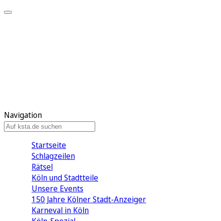
Mein KStA
Meine Artikel
Meine Region
Meine Newsletter
Mein KStA PLUS
Mein E-Paper
Navigation
Startseite
Schlagzeilen
Rätsel
Köln und Stadtteile
Unsere Events
150 Jahre Kölner Stadt-Anzeiger
Karneval in Köln