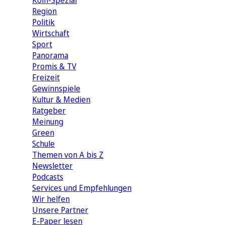
Köln-Spezial
Region
Politik
Wirtschaft
Sport
Panorama
Promis & TV
Freizeit
Gewinnspiele
Kultur & Medien
Ratgeber
Meinung
Green
Schule
Themen von A bis Z
Newsletter
Podcasts
Services und Empfehlungen
Wir helfen
Unsere Partner
E-Paper lesen