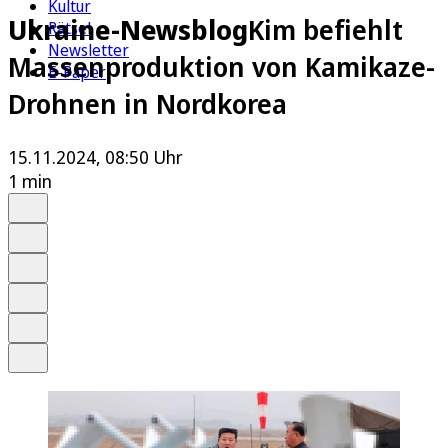
Kultur
Ukraine-Newsblog
Kim befiehlt
Rätsel
Newsletter
Massenproduktion von Kamikaze-
E-Paper
Drohnen in Nordkorea
15.11.2024, 08:50 Uhr
1 min
Auf Google bevorzugen
Anhören
Schrift
Merken
Drucken
Teilen