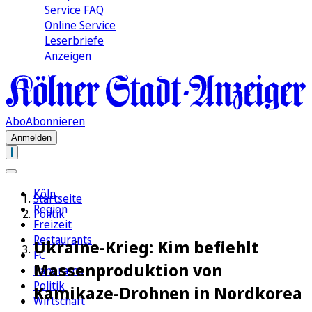
Service FAQ
Online Service
Leserbriefe
Anzeigen
Abo
Abonnieren
Anmelden
Köln
Startseite
Region
Politik
Freizeit
Restaurants
Ukraine-Krieg: Kim befiehlt
FC
Massenproduktion von
Panorama
Politik
Kamikaze-Drohnen in Nordkorea
Wirtschaft