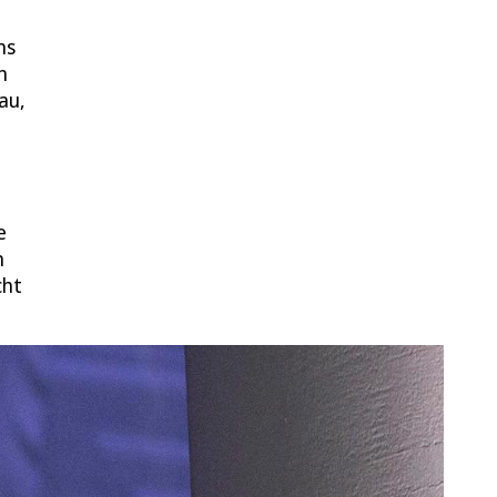
ns
n
au,
e
n
cht