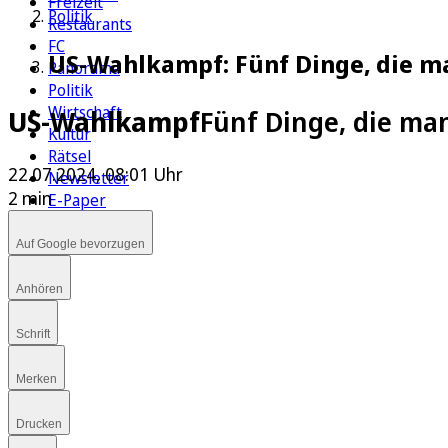
Freizeit
Politik
Restaurants
FC
US-Wahlkampf: Fünf Dinge, die m
Panorama
Politik
Wirtschaft
US-Wahlkampf
Fünf Dinge, die ma
Kultur
Rätsel
22.07.2024, 08:01 Uhr
Newsletter
2 min
E-Paper
Auf Google bevorzugen
Anhören
Schrift
Merken
Drucken