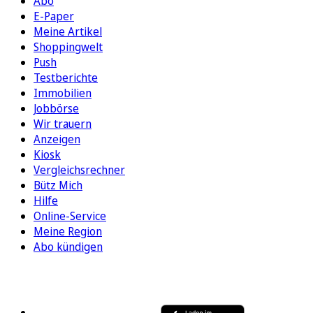
Abo
E-Paper
Meine Artikel
Shoppingwelt
Push
Testberichte
Immobilien
Jobbörse
Wir trauern
Anzeigen
Kiosk
Vergleichsrechner
Bütz Mich
Hilfe
Online-Service
Meine Region
Abo kündigen
FOLGEN SIE UNS
ENTDECKEN SIE UNSERE APP