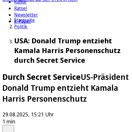
Kultur
Rätsel
Newsletter
Startseite
E-Paper
Politik
USA: Donald Trump entzieht
Kamala Harris Personenschutz
durch Secret Service
Durch Secret Service
US-Präsident
Donald Trump entzieht Kamala
Harris Personenschutz
29.08.2025, 15:21 Uhr
1 min
Auf Google bevorzugen