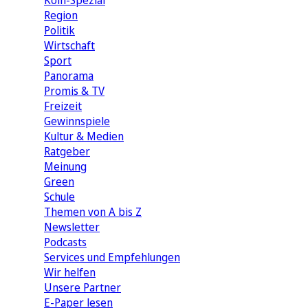
Köln-Spezial
Region
Politik
Wirtschaft
Sport
Panorama
Promis & TV
Freizeit
Gewinnspiele
Kultur & Medien
Ratgeber
Meinung
Green
Schule
Themen von A bis Z
Newsletter
Podcasts
Services und Empfehlungen
Wir helfen
Unsere Partner
E-Paper lesen