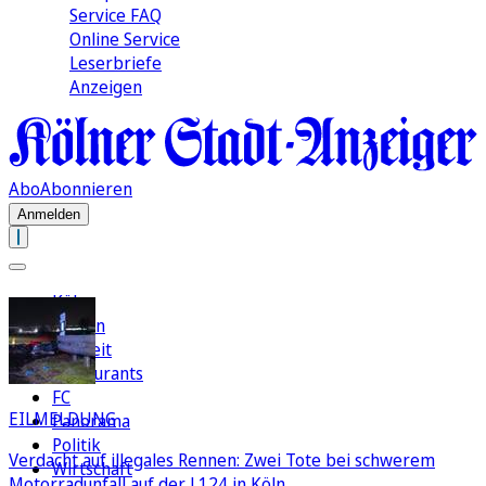
Service FAQ
Online Service
Leserbriefe
Anzeigen
Abo
Abonnieren
Anmelden
Köln
Region
Freizeit
Restaurants
FC
EILMELDUNG
Panorama
Politik
Verdacht auf illegales Rennen: Zwei Tote bei schwerem
Wirtschaft
Motorradunfall auf der L124 in Köln