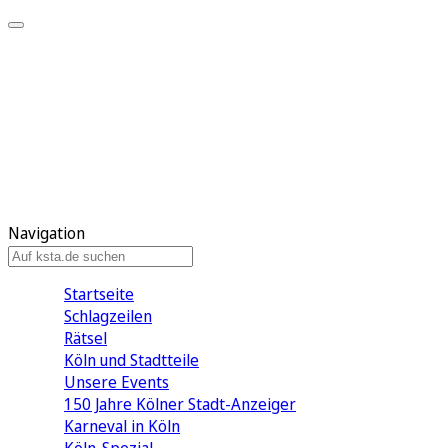
Mein KStA
Meine Artikel
Meine Region
Meine Newsletter
Mein KStA PLUS
Mein E-Paper
Navigation
Startseite
Schlagzeilen
Rätsel
Köln und Stadtteile
Unsere Events
150 Jahre Kölner Stadt-Anzeiger
Karneval in Köln