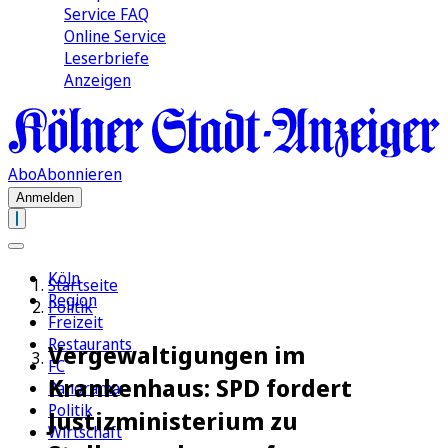
Service FAQ
Online Service
Leserbriefe
Anzeigen
Abo
Abonnieren
Anmelden
Köln
Startseite
Region
Politik
Freizeit
Restaurants
Vergewaltigungen im
FC
Krankenhaus: SPD fordert
Panorama
Politik
Justizministerium zu
Wirtschaft