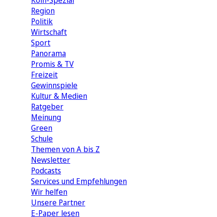
Köln-Spezial
Region
Politik
Wirtschaft
Sport
Panorama
Promis & TV
Freizeit
Gewinnspiele
Kultur & Medien
Ratgeber
Meinung
Green
Schule
Themen von A bis Z
Newsletter
Podcasts
Services und Empfehlungen
Wir helfen
Unsere Partner
E-Paper lesen