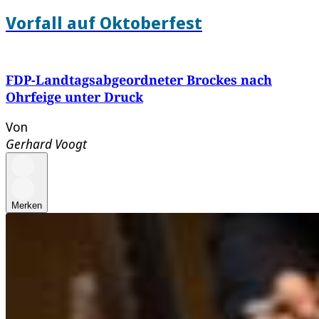
Vorfall auf Oktoberfest
FDP-Landtagsabgeordneter Brockes nach
Ohrfeige unter Druck
Von
Gerhard Voogt
Merken