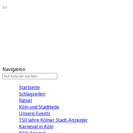
Mein KStA
Meine Artikel
Meine Region
Meine Newsletter
Mein KStA PLUS
Mein E-Paper
Navigation
Startseite
Schlagzeilen
Rätsel
Köln und Stadtteile
Unsere Events
150 Jahre Kölner Stadt-Anzeiger
Karneval in Köln