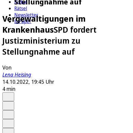
Stellungnahme auf
Kultur
Rätsel
Newsletter
Vergewaltigungen im
E-Paper
Krankenhaus
SPD fordert
Justizministerium zu
Stellungnahme auf
Von
Lena Heising
14.10.2022, 19:45 Uhr
4 min
Auf Google bevorzugen
Anhören
Schrift
Merken
Drucken